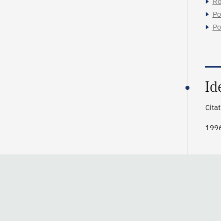
Ro
Po
Po
Id
Cita
1996