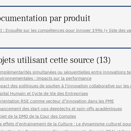
cumentation par produit
I : Enquête sur les compétences pour innover 1996 (+ liste des va
ojets utilisant cette source (13)
mplémentarités simultanées ou séquentielles entre innovations te
vironnementales : impacts sur la performance
pact des politiques de soutien à l'innovation collaborative sur les
pital Humain et Cycle de Vie des Entreprises
orientation RSE comme vecteur d’innovation dans les PME
nancement des start-ups deeptechs et spin-offs académiques
ojet de la DMD de la Cour des Comptes
s effets d'entrainement de la Culture : Le dynamisme culturel pour