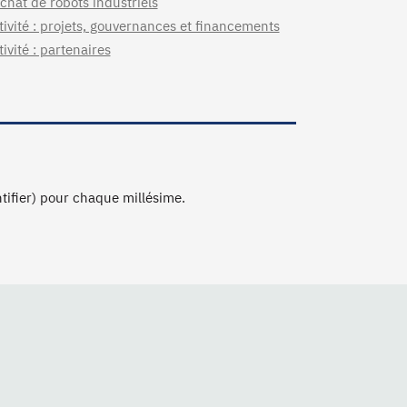
chat de robots industriels
tivité : projets, gouvernances et financements
ivité : partenaires
ntifier) pour chaque millésime.