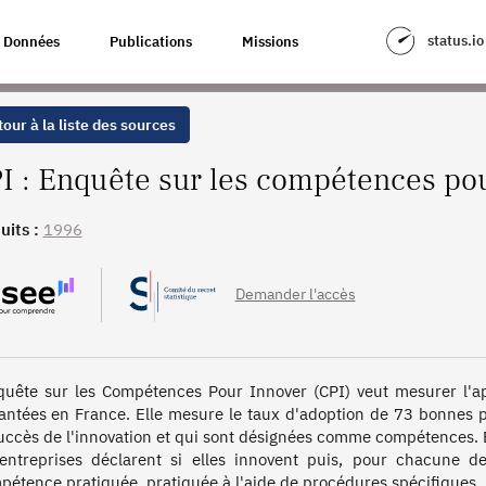
CES POUR INNOVER
status.io
Données
Publications
Missions
our à la liste des sources
I : Enquête sur les compétences po
uits :
1996
Demander l'accès
quête sur les Compétences Pour Innover (CPI) veut mesurer l'apt
antées en France. Elle mesure le taux d'adoption de 73 bonnes p
uccès de l'innovation et qui sont désignées comme compétences. E
entreprises déclarent si elles innovent puis, pour chacune d
pétence pratiquée, pratiquée à l'aide de procédures spécifiques, pra