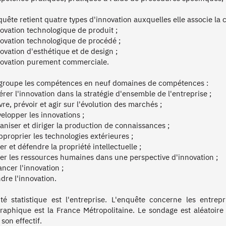
quête retient quatre types d'innovation auxquelles elle associe la c
novation technologique de produit ;

novation technologique de procédé ;

ovation d'esthétique et de design ;

novation purement commerciale.

 groupe les compétences en neuf domaines de compétences :

érer l'innovation dans la stratégie d'ensemble de l'entreprise ;

vre, prévoir et agir sur l'évolution des marchés ;

elopper les innovations ;

ganiser et diriger la production de connaissances ;

pproprier les technologies extérieures ;

er et défendre la propriété intellectuelle ;

rer les ressources humaines dans une perspective d'innovation ;

ancer l'innovation ;

dre l'innovation.

ité statistique est l'entreprise. L'enquête concerne les entre
raphique est la France Métropolitaine. Le sondage est aléatoire et 