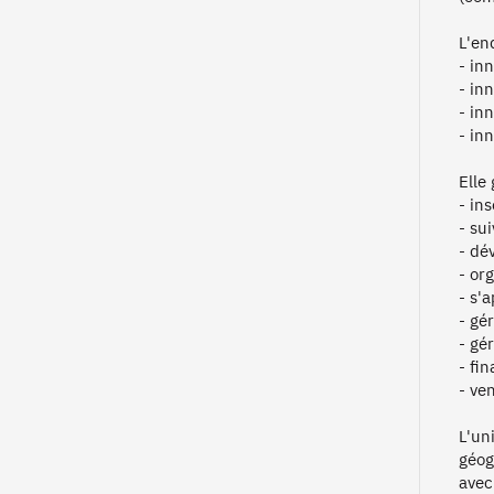
L'en
- in
- in
- inn
- in
Elle
- ins
- sui
- dév
- or
- s'a
- gér
- gé
- fin
- ven
L'un
géog