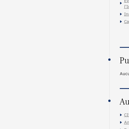
Ev
l’
In
Ca
Pu
Aucu
Au
CI
An