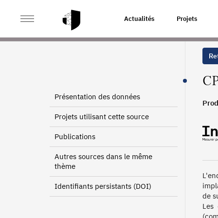
>
>
ACCUEIL
SOURCES
ENQUÊTE SUR LES COMPÉTEN
Actualités
Projets
Ret
CP
Présentation des données
Prod
Projets utilisant cette source
Publications
Autres sources dans le même
thème
L'en
impl
Identifiants persistants (DOI)
de s
Les 
(com