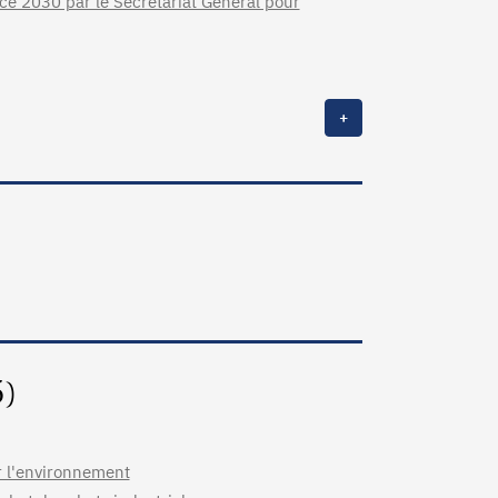
ce 2030 par le Secrétariat Général pour
+
5)
er l'environnement