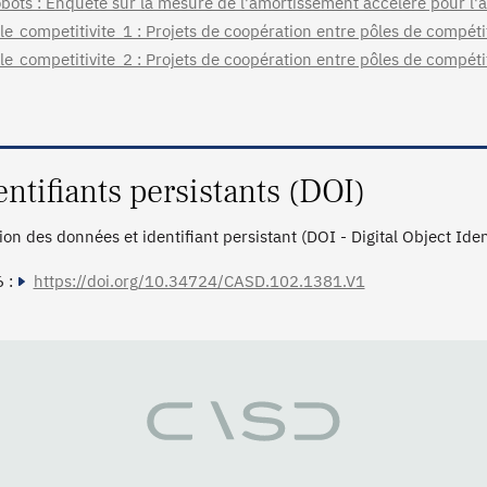
bots : Enquête sur la mesure de l'amortissement accéléré pour l'a
le_competitivite_1 : Projets de coopération entre pôles de compéti
le_competitivite_2 : Projets de coopération entre pôles de compétit
entifiants persistants (DOI)
tion des données et identifiant persistant (DOI - Digital Object Ide
 :
https://doi.org/10.34724/CASD.102.1381.V1