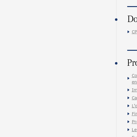
Do
CP
Pr
Co
en
Im
Ca
L’
Fi
Pr
Le