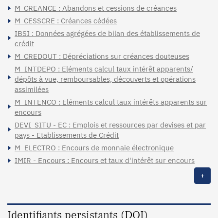
M_CREANCE : Abandons et cessions de créances
M_CESSCRE : Créances cédées
IBSI : Données agrégées de bilan des établissements de
crédit
M_CREDOUT : Dépréciations sur créances douteuses
M_INTDEPO : Eléments calcul taux intérêt apparents/
dépôts à vue, remboursables, découverts et opérations
assimilées
M_INTENCO : Eléments calcul taux intérêts apparents sur
encours
DEVI_SITU - EC : Emplois et ressources par devises et par
pays - Etablissements de Crédit
M_ELECTRO : Encours de monnaie électronique
IMIR - Encours : Encours et taux d'intérêt sur encours
+
Identifiants persistants (DOI)