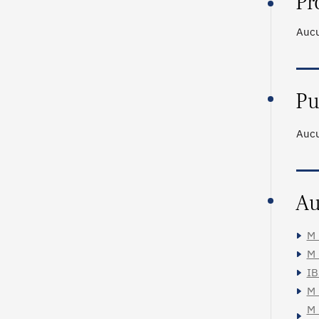
Pr
Aucu
Pu
Aucu
Au
M_
M_
IB
M_
M_