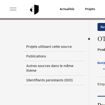
>
>
ACCUEIL
SOURCES
PRODUITS DÉRIVÉS DE GRÉ À
Actualités
Projets
Ret
OT
Projets utilisant cette source
Prod
Publications
Autres sources dans le même
thème
Identifiants persistants (DOI)
Enqu