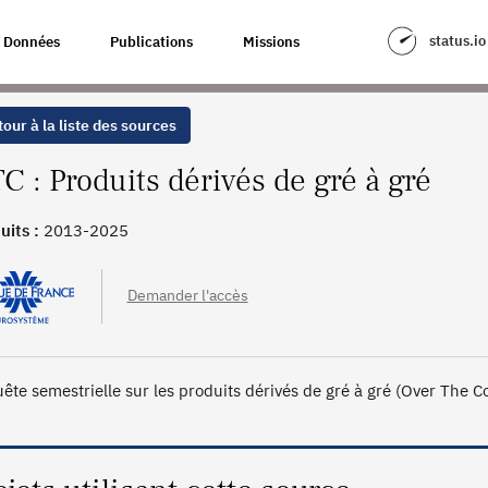
 GRÉ
status.io
Données
Publications
Missions
our à la liste des sources
C : Produits dérivés de gré à gré
uits :
2013-2025
Demander l'accès
ête semestrielle sur les produits dérivés de gré à gré (Over The C