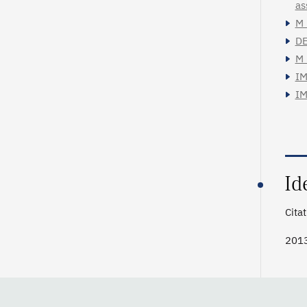
as
M_
DE
M_
IM
IM
Id
Cita
201