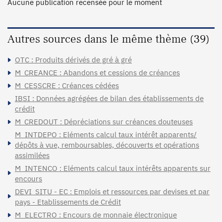
Aucune publication recensée pour le moment
Autres sources dans le même thème (39)
OTC : Produits dérivés de gré à gré
M_CREANCE : Abandons et cessions de créances
M_CESSCRE : Créances cédées
IBSI : Données agrégées de bilan des établissements de
crédit
M_CREDOUT : Dépréciations sur créances douteuses
M_INTDEPO : Eléments calcul taux intérêt apparents/
dépôts à vue, remboursables, découverts et opérations
assimilées
M_INTENCO : Eléments calcul taux intérêts apparents sur
encours
DEVI_SITU - EC : Emplois et ressources par devises et par
pays - Etablissements de Crédit
M_ELECTRO : Encours de monnaie électronique