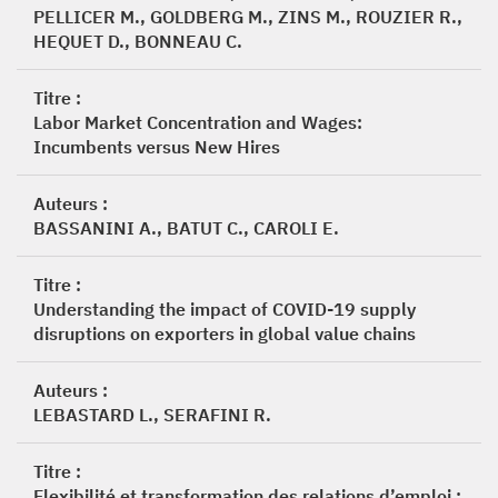
PELLICER M., GOLDBERG M., ZINS M., ROUZIER R.,
HEQUET D., BONNEAU C.
Titre :
Labor Market Concentration and Wages:
Incumbents versus New Hires
Auteurs :
BASSANINI A., BATUT C., CAROLI E.
Titre :
Understanding the impact of COVID-19 supply
disruptions on exporters in global value chains
Auteurs :
LEBASTARD L., SERAFINI R.
Titre :
Flexibilité et transformation des relations d’emploi :