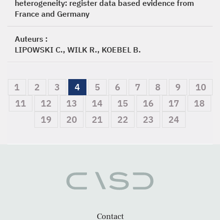
heterogeneity: register data based evidence from
France and Germany
Auteurs :
LIPOWSKI C., WILK R., KOEBEL B.
1
2
3
4
5
6
7
8
9
10
11
12
13
14
15
16
17
18
19
20
21
22
23
24
Contact