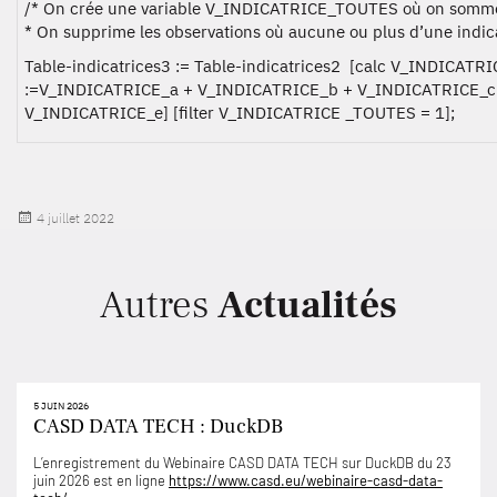
/* On crée une variable V_INDICATRICE_TOUTES où on somme 
* On supprime les observations où aucune ou plus d’une indicat
Table-indicatrices3 := Table-indicatrices2 [
calc
V_INDICATRI
:=V_INDICATRICE_a + V_INDICATRICE_b + V_INDICATRICE_c
V_INDICATRICE_e] [
filter
V_INDICATRICE _TOUTES = 1];
Publié
4 juillet 2022
le
Autres
Actualités
5 JUIN 2026
CASD DATA TECH : DuckDB
L’enregistrement du Webinaire CASD DATA TECH sur DuckDB du 23
juin 2026 est en ligne
https://www.casd.eu/webinaire-casd-data-