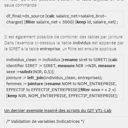
seule commande :
df_final:=ds_source [
calc
salaire_net:=salaire_brut–
charges] [
filter
salaire_net < 3000] [
keep
id, salaire_net] ;
Il est également possible de combiner des tables par jointure.
Dans l’exemple ci-dessous la table
individus
est appariée par
le SIRET à la table
entreprise
, un filtre est ensuite appliqué.
individus_clean := individus [
rename
siret to SIRET] [
calc
identifier SIRET := SIRET,
measure
NIR :=NIR,
measure
sexe :=
substr
(NIR, 0,1)];
jointure :=
left_join
(individus_clean, entreprises);
femmes :=
jointure
[
rename
NOM to NOM_ENTREPRISE,
EFFECTIF to EFFECTIF_ENTREPRISE][
filter
sexe = « 2 »]
[
keep
NIR, NOM_ENTREPRISE, EFFECTIF_ENTREPRISE];
Un dernier exemple inspiré des scripts du GIT VTL-Lab
/* Validation de variables Indicatrices */