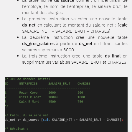
La table fictive
ds_source
contient un identifiant de
l’employé, le nom de l’entreprise, le salaire brut, le
montant des charges
La première instruction va créer une nouvelle table
ds_net
en calculant le montant du salaire net : [
calc
SALAIRE_NET := SALAIRE_BRUT – CHARGES]
La deuxième instruction crée une nouvelle table
ds_gros_salaires
à partir de
ds_net
en filtrant sur les
salaires supérieurs à 3000
La troisième instruction crée une table
ds_final
en
supprimant les variables SALAIRE_BRUT et CHARGES