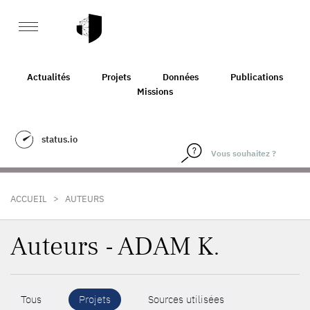
Actualités
Projets
Données
Publications
Missions
status.io
>
ACCUEIL
AUTEURS
Auteurs - ADAM K.
Tous
Projets
Sources utilisées