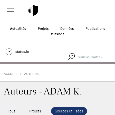
Actualités
Projets
Données
Publications
Missions
status.io
>
ACCUEIL
AUTEURS
Auteurs - ADAM K.
Tous
Projets
Sources utilisées