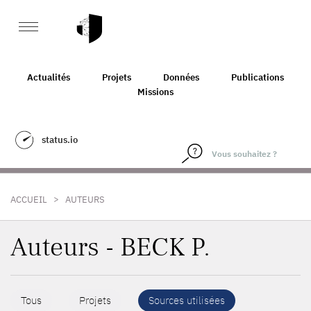
Actualités
Projets
Données
Publications
Missions
status.io
>
ACCUEIL
AUTEURS
Auteurs - BECK P.
Tous
Projets
Sources utilisées