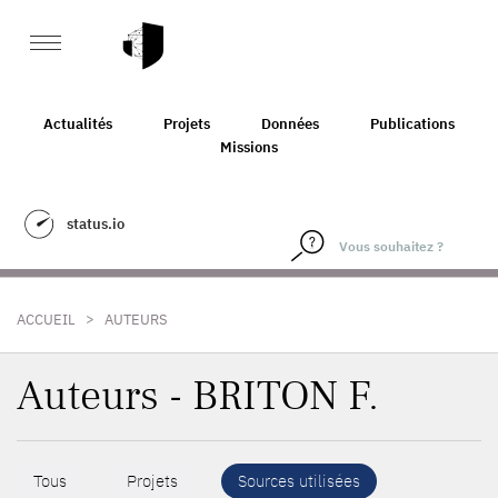
Actualités
Projets
Données
Publications
Missions
status.io
>
ACCUEIL
AUTEURS
Auteurs - BRITON F.
Tous
Projets
Sources utilisées