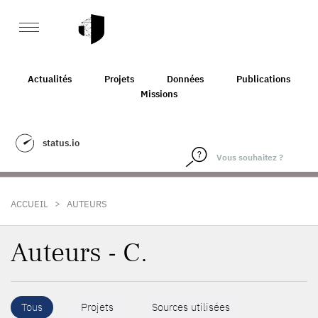
Actualités
Projets
Données
Publications
Missions
status.io
>
ACCUEIL
AUTEURS
Auteurs - C.
Tous
Projets
Sources utilisées