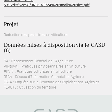
5352d2f62e58/JRC136924%20small%20size.pdf
Projet
Réduction des pesticides en viticulture
Données mises à disposition via le CASD
(6)
RA : Recensement Général de l’Agriculture
PhytoViti : Pratiques phytosanitaires en viticulture
PKViti : Pratiques culturales en viticulture
RICA : Réseau d'Information Comptable Agricole
ESEA : Enquête sur la Structure des Exploitations Agricoles
TERUTI : Utilisation du territoire