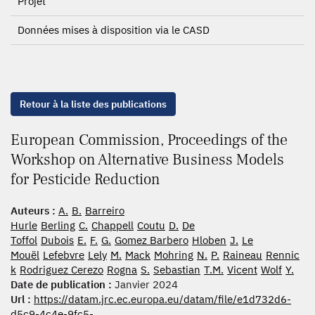
Projet
Données mises à disposition via le CASD
Retour à la liste des publications
European Commission, Proceedings of the
Workshop on Alternative Business Models
for Pesticide Reduction
Auteurs :
A.
B.
Barreiro
Hurle
Berling
C.
Chappell
Coutu
D.
De
Toffol
Dubois
E.
F.
G.
Gomez Barbero
Hloben
J.
Le
Mouël
Lefebvre
Lely
M.
Mack
Mohring
N.
P.
Raineau
Rennic
k
Rodriguez Cerezo
Rogna
S.
Sebastian
T.M.
Vicent
Wolf
Y.
Date de publication :
Janvier 2024
Url :
https://datam.jrc.ec.europa.eu/datam/file/e1d732d6-
d5c9-4c4e-9fc5-