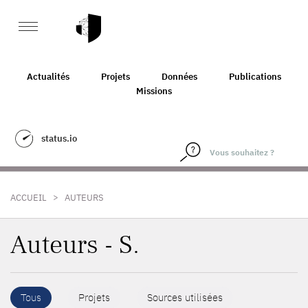
Actualités
Projets
Données
Publications
Missions
status.io
>
ACCUEIL
AUTEURS
Auteurs - S.
Tous
Projets
Sources utilisées