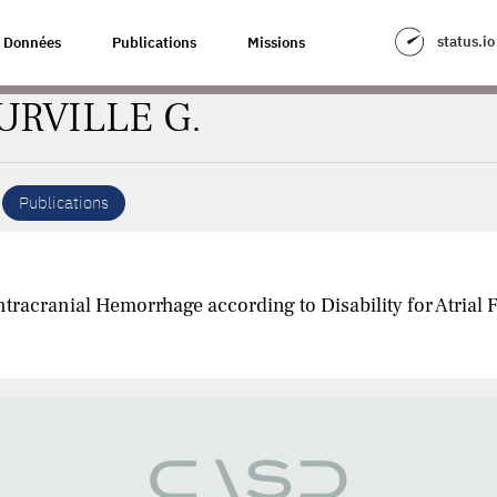
status.io
Données
Publications
Missions
URVILLE G.
Publications
tracranial Hemorrhage according to Disability for Atrial Fi