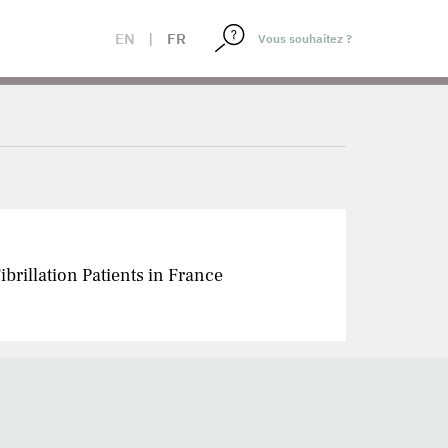
EN
|
FR
brillation Patients in France