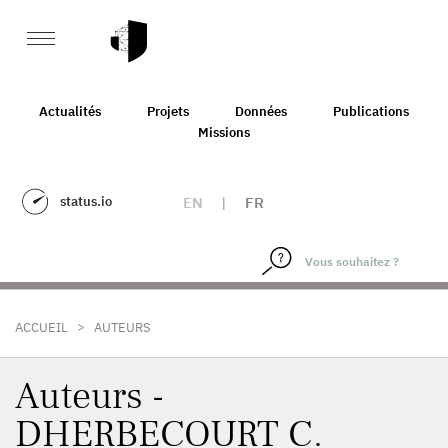
Actualités
Projets
Données
Publications
Missions
status.io
EN
|
FR
>
ACCUEIL
AUTEURS
Auteurs -
DHERBECOURT C.