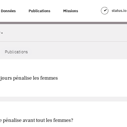
status.io
Données
Publications
Missions
.
Publications
 jours pénalise les femmes
e pénalise avant tout les femmes?