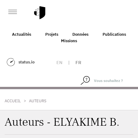
Actualités
Projets
Données
Publications
Missions
status.io
EN
|
FR
>
ACCUEIL
AUTEURS
Auteurs - ELYAKIME B.