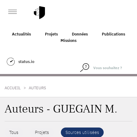
Actualités
Projets
Données
Publications
Missions
status.io
>
ACCUEIL
AUTEURS
Auteurs - GUEGAIN M.
Tous
Projets
Sources utilisées