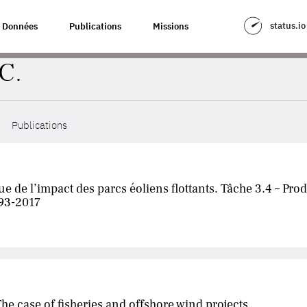
status.io
Données
Publications
Missions
C.
Publications
de l’impact des parcs éoliens flottants. Tâche 3.4 – Pro
993-2017
The case of fisheries and offshore wind projects