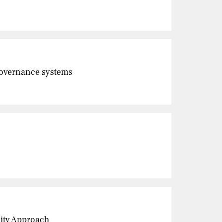
 governance systems
lity Approach