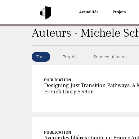
>
ACCUEIL
AUTEURS
Actualités
Projets
Auteurs - Michele Sc
Tous
Projets
Sources utilisées
PUBLICATION
Designing Just Transition Pathways: A
French Dairy Sector
PUBLICATION
Avenir des filières viande en France A