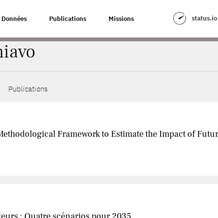
status.io
Données
Publications
Missions
hiavo
Publications
 Methodological Framework to Estimate the Impact of Fut
uteurs : Quatre scénarios pour 2035