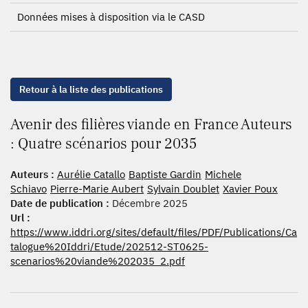
Données mises à disposition via le CASD
Retour à la liste des publications
Avenir des filières viande en France Auteurs
: Quatre scénarios pour 2035
Auteurs :
Aurélie Catallo
Baptiste Gardin
Michele
Schiavo
Pierre-Marie Aubert
Sylvain Doublet
Xavier Poux
Date de publication :
Décembre 2025
Url :
https://www.iddri.org/sites/default/files/PDF/Publications/Ca
talogue%20Iddri/Etude/202512-ST0625-
scenarios%20viande%202035_2.pdf