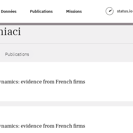
status.io
Données
Publications
Missions
niaci
Publications
dynamics: evidence from French firms
dynamics: evidence from French firms