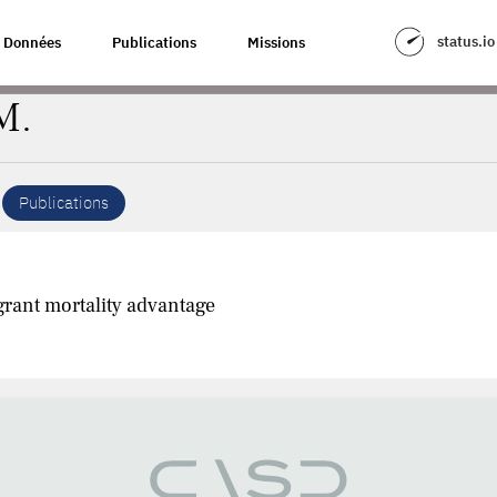
status.io
Données
Publications
Missions
M.
Publications
grant mortality advantage