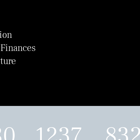
tion
 Finances
ture
80
1237
83