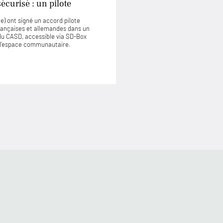
curisé : un pilote
) ont signé un accord pilote
rançaises et allemandes dans un
u CASD, accessible via SD-Box
u l’espace communautaire.