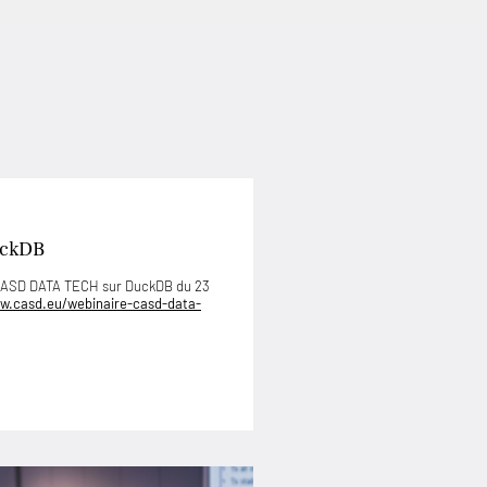
uckDB
 CASD DATA TECH sur DuckDB du 23
w.casd.eu/webinaire-casd-data-