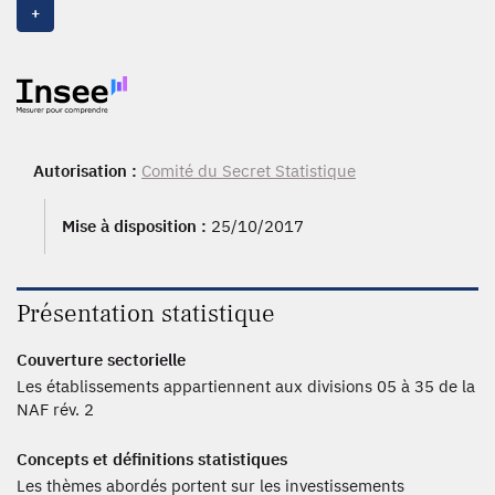
2018
,
2017
,
2016
,
2015
,
2014
,
2013
,
2012
,
2011
,
2010
,
+
2009
, 2008, 2007, 2006, 2005, 2004, 2003, 2002, 2001,
2000, 1999, 1998, 1997, 1996, 1995, 1994, 1992
Autorisation :
Comité du Secret Statistique
Mise à disposition :
25/10/2017
Présentation statistique
Couverture sectorielle
Les établissements appartiennent aux divisions 05 à 35 de la
NAF rév. 2
Concepts et définitions statistiques
Les thèmes abordés portent sur les investissements