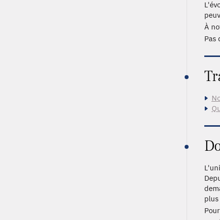
L'év
peuv
À no
Pas 
Tr
No
Qu
Do
L'un
Depu
dema
plus 
Pour