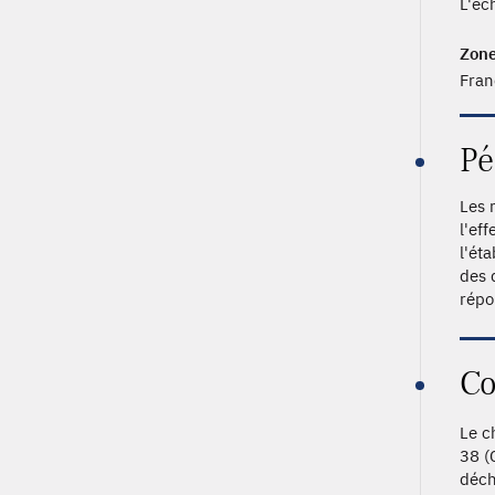
L'éc
Zone
Fran
Pé
Les 
l'ef
l'ét
des 
répo
Co
Le c
38 (
déch