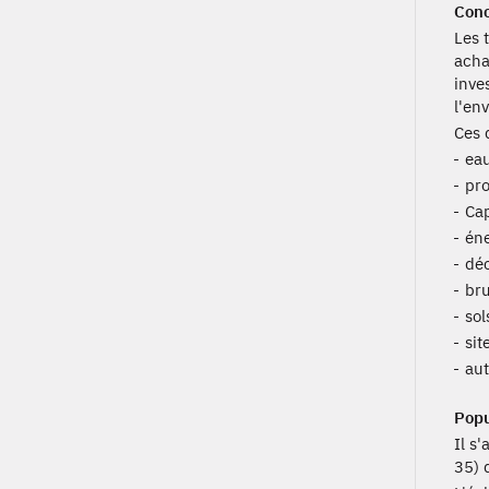
Conc
Les 
acha
inve
l'en
Ces 
eau
pro
Cap
éne
déc
bru
sol
sit
aut
Popu
Il s'
35) 