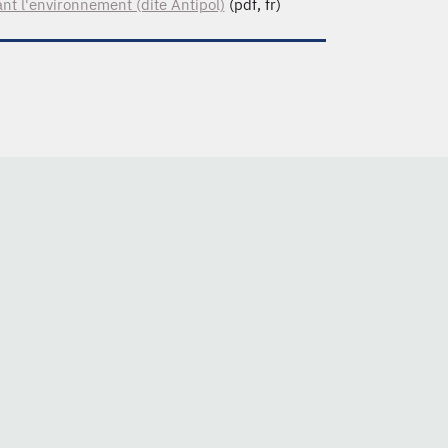
nt l'environnement (dite Antipol)
(pdf, fr)