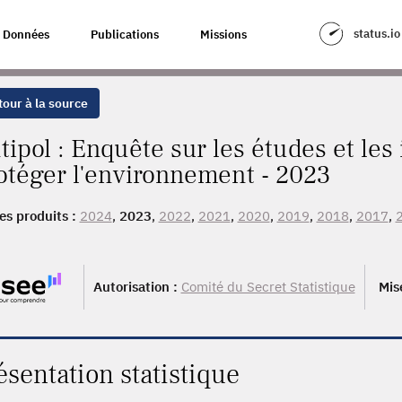
status.io
Données
Publications
Missions
our à la source
tipol : Enquête sur les études et le
otéger l'environnement - 2023
es produits :
2024
,
2023
,
2022
,
2021
,
2020
,
2019
,
2018
,
2017
,
0
,
2009
, 2008, 2007, 2006, 2005, 2004, 2003, 2002, 2001, 2000
, 1992
Autorisation :
Comité du Secret Statistique
Mis
ésentation statistique