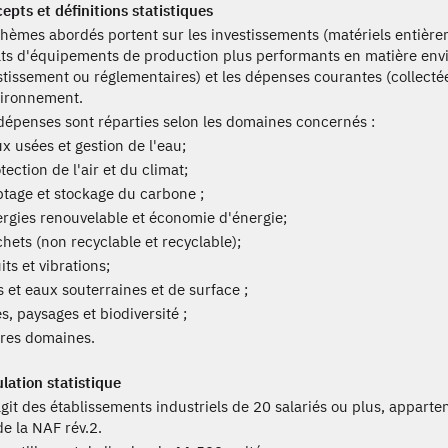
epts et définitions statistiques
thèmes abordés portent sur les investissements (matériels entière
ts d'équipements de production plus performants en matière envir
stissement ou réglementaires) et les dépenses courantes (collectée
vironnement.
dépenses sont réparties selon les domaines concernés :
x usées et gestion de l'eau;
tection de l'air et du climat;
tage et stockage du carbone ;
rgies renouvelable et économie d'énergie;
hets (non recyclable et recyclable);
its et vibrations;
s et eaux souterraines et de surface ;
es, paysages et biodiversité ;
res domaines.
lation statistique
agit des établissements industriels de 20 salariés ou plus, appartena
de la NAF rév.2.