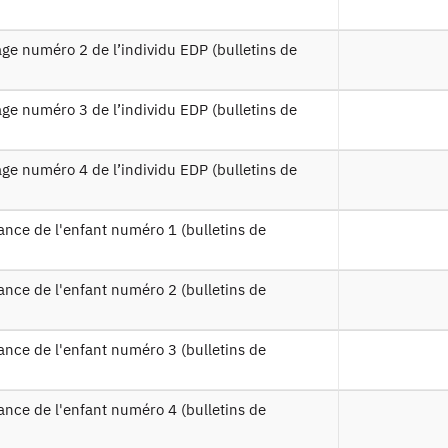
e18 casd
Table de la vague 2018 de l'ENIACRAM
edp17
Table d'informations issues de l'EDP 2
Table d'informations issues du Panel To
panns17
salariés occupés par les individus de 
Table d'informations issues du Panel Tou
pants17
occupés par les individus de l'ENIACR
entifiant persistant
1-2018 :
https://doi.org/10.34724/CASD.442.3757.V1