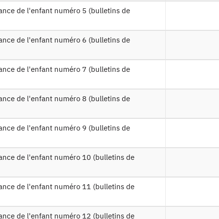
Contact
Documents utiles
Recrutement
Plan d’accès
Newsletter
Presse et rapports
Marchés publics