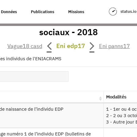
status.io
Données
Publications
Missions
rrégimes de compléments de revenus
sociaux - 2018
our à la source
Eni edp17
Vague18 casd
Eni panns17
IACRAMS : Echantillon national inte
mpléments de revenus d'activité et 
 les individus de l'ENIACRAMS
18
es produits :
2001-2024, 2001-2023, 2001-2022, 2001-2021, 2
Modalités
Autorisation :
Comité du Secret Statistique
Mis
de naissance de l’individu EDP
1 - 1er ou 4 o
2 - 2 ou 3 oct
3 - Autre jour
ssin de fichier