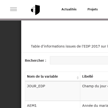
>
ACCUEIL
PAGE PRODUIT
Actualités
Projets
Echantillon national inte
Ret
EN
co
Table d'informations issues de l'EDP 2017 sur
Dessin de fichier
20
Identifiant persistant (DOI)
Rechercher :
Autr
Nom de la variable
Libellé
JOUR_EDP
Champ du jour 
De
AEM1
Année du mariage numéro 1 de l’individu EDP (bulletins de