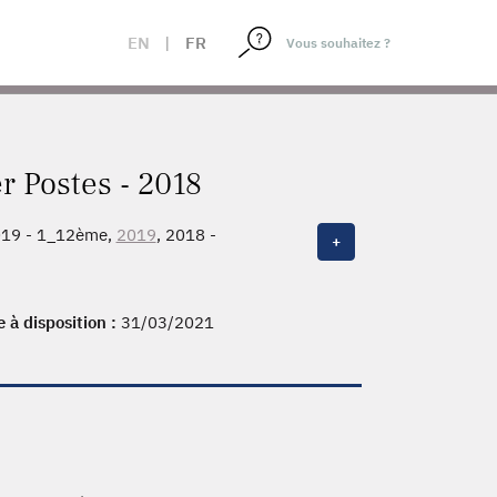
EN
|
FR
er Postes - 2018
019 - 1_12ème,
2019
, 2018 -
+
5 - 1_12ème,
2015
, 2014, 2013 -
 - 1_12ème, 2010, 2009, 2008 -
 - 1_12ème, 2005, 2004 - 1_12ème,
e à disposition :
31/03/2021
, 1993