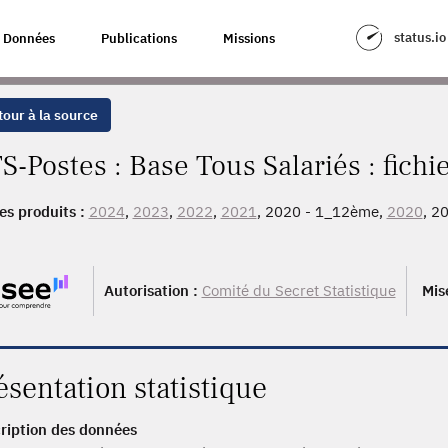
status.io
Données
Publications
Missions
our à la source
S-Postes : Base Tous Salariés : fichi
es produits :
2024
,
2023
,
2022
,
2021
, 2020 - 1_12ème,
2020
, 2
2ème,
2018
, 2017 - 1_12ème,
2017
, 2016 - 1_12ème,
2016
, 201
ème, 2013, 2012 - 1_12ème, 2012, 2011 - 1_12ème, 2011, 2010
ème, 2008, 2007 - 1_12ème, 2007, 2006 - 1_12ème, 2006, 2005
Autorisation :
Comité du Secret Statistique
Mis
, 2003, 2002, 2001, 2000, 1999, 1998, 1997, 1996, 1995, 1994
ésentation statistique
ription des données