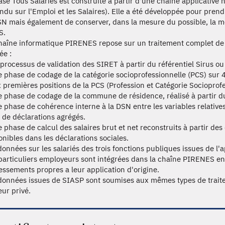
ase Tous Salariés est construite à partir d'une chaîne applicati
ndu sur l'Emploi et les Salaires). Elle a été développée pour prendr
SN mais également de conserver, dans la mesure du possible, la mé
S.
haîne informatique PIRENES repose sur un traitement complet de
ée :
 processus de validation des SIRET à partir du référentiel Sirus ou
e phase de codage de la catégorie socioprofessionnelle (PCS) sur 
 premières positions de la PCS (Profession et Catégorie Socioprof
e phase de codage de la commune de résidence, réalisé à partir d
e phase de cohérence interne à la DSN entre les variables relativ
 de déclarations agrégés.
e phase de calcul des salaires brut et net reconstruits à partir de
onibles dans les déclarations sociales.
données sur les salariés des trois fonctions publiques issues de l'
particuliers employeurs sont intégrées dans la chaîne PIRENES en 
essements propres a leur application d'origine.
données issues de SIASP sont soumises aux mêmes types de traitem
eur privé.