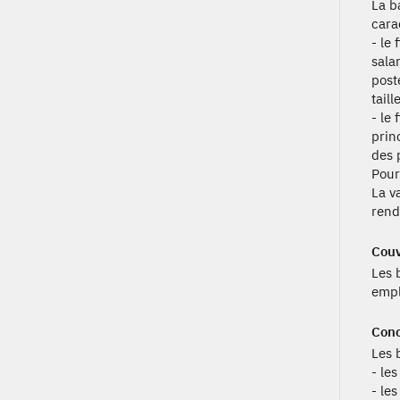
La b
cara
- le
sala
poste
taille
- le
prin
des 
Pour
La v
rend
Couv
Les 
empl
Conc
Les 
- les
- les