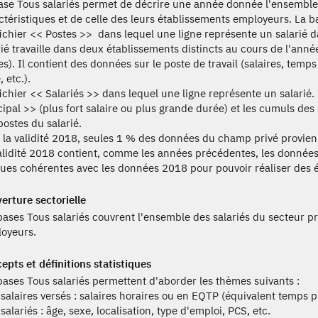
ase Tous salariés permet de décrire une année donnée l'ensemble 
ctéristiques et de celle des leurs établissements employeurs. La b
 fichier << Postes >> dans lequel une ligne représente un salarié 
rié travaille dans deux établissements distincts au cours de l'anné
s). Il contient des données sur le poste de travail (salaires, temps 
, etc.).
 fichier << Salariés >> dans lequel une ligne représente un salarié.
cipal >> (plus fort salaire ou plus grande durée) et les cumuls des
postes du salarié.
 la validité 2018, seules 1 % des données du champ privé provie
alidité 2018 contient, comme les années précédentes, les données
ues cohérentes avec les données 2018 pour pouvoir réaliser des é
erture sectorielle
bases Tous salariés couvrent l'ensemble des salariés du secteur pri
oyeurs.
epts et définitions statistiques
bases Tous salariés permettent d'aborder les thèmes suivants :
 salaires versés : salaires horaires ou en EQTP (équivalent temps plei
 salariés : âge, sexe, localisation, type d'emploi, PCS, etc.