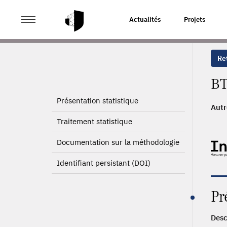
>
ACCUEIL
PAGE PRODUIT
Actualités
Projets
Ret
BT
Présentation statistique
Autr
1_1
Traitement statistique
1_12
1_12
Documentation sur la méthodologie
2004
Identifiant persistant (DOI)
Pr
Desc