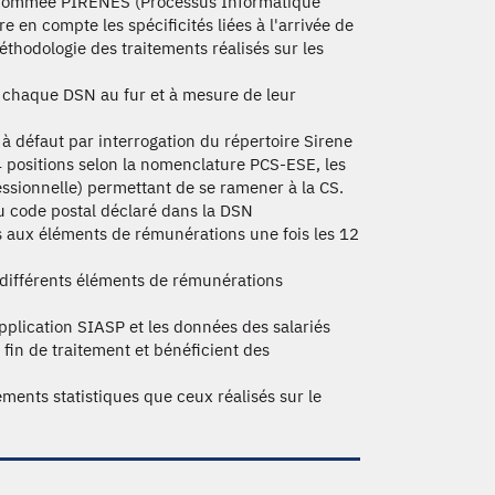
ve nommée PIRENES (Processus Informatique
e en compte les spécificités liées à l'arrivée de
thodologie des traitements réalisés sur les
 chaque DSN au fur et à mesure de leur
 à défaut par interrogation du répertoire Sirene
4 positions selon la nomenclature PCS-ESE, les
essionnelle) permettant de se ramener à la CS.
u code postal déclaré dans la DSN
es aux éléments de rémunérations une fois les 12
s différents éléments de rémunérations
application SIASP et les données des salariés
fin de traitement et bénéficient des
ents statistiques que ceux réalisés sur le