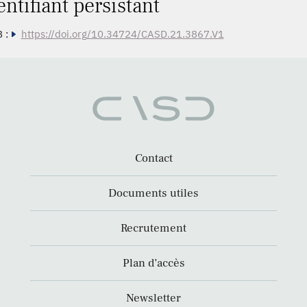
entifiant persistant
 :
https://doi.org/10.34724/CASD.21.3867.V1
Contact
Documents utiles
Recrutement
Plan d’accès
Newsletter