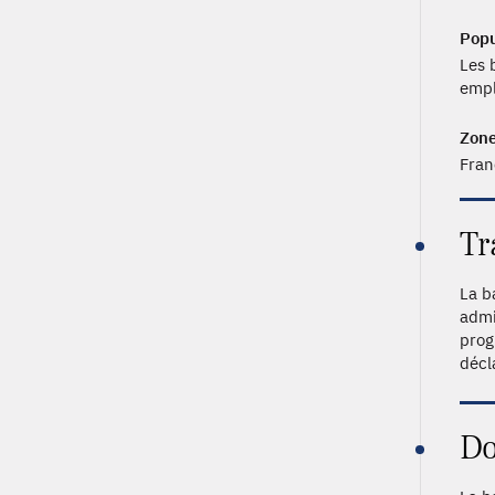
Popu
Les 
empl
Zone
Fran
Tr
La b
admi
prog
décl
Do