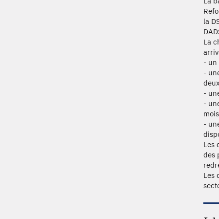
La b
Refo
la D
DAD
La c
arriv
- un
- un
deux
- un
- un
mois
- un
disp
Les 
des 
redr
Les 
sect