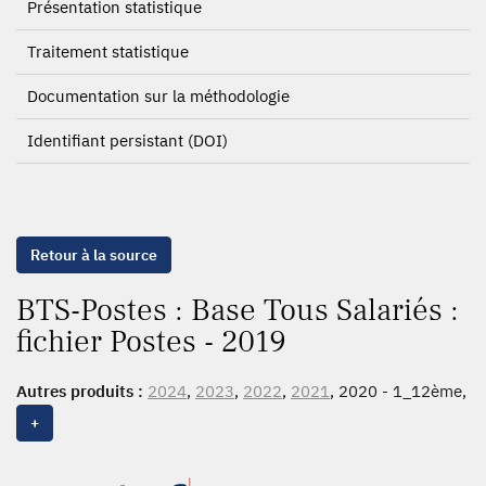
Présentation statistique
Traitement statistique
Documentation sur la méthodologie
Identifiant persistant (DOI)
Retour à la source
BTS-Postes : Base Tous Salariés :
fichier Postes - 2019
Autres produits :
2024
,
2023
,
2022
,
2021
, 2020 - 1_12ème,
2020
, 2019 - 1_12ème,
2019
, 2018 - 1_12ème,
2018
, 2017
+
- 1_12ème,
2017
, 2016 - 1_12ème,
2016
, 2015 - 1_12ème,
2015
, 2014, 2013 - 1_12ème, 2013, 2012 - 1_12ème, 2012,
2011 - 1_12ème, 2011, 2010 - 1_12ème, 2010, 2009, 2008