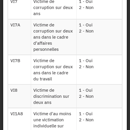
VI7
Victime de
1 - Oui
Mise à disposition :
12/08/2022
corruption sur deux
2 - Non
ans
Dessin de fichier
VI7A
Victime de
1 - Oui
corruption sur deux
2 - Non
ans dans le cadre
d’affaires
Télécharger
personnelles
Données
VI7B
Victime de
1 - Oui
individuelles du
corruption sur deux
2 - Non
"tronc commun
ans dans le cadre
Ind21aenrichi
des enquêtes
du travail
auprès des
ménages" (TCM)
VI8
Victime de
1 - Oui
2021
discrimination sur
2 - Non
deux ans
Table "individu"
Kish21aenrichi
2021
VI1A8
Victime d'au moins
1 - Oui
une victimation
2 - Non
Table "ménage"
Menlog21aenrichi
individuelle sur
2021