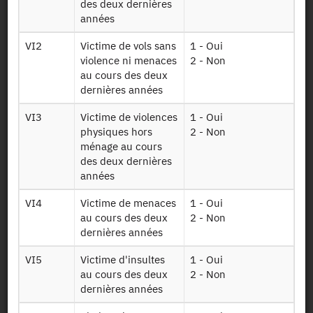
des deux dernières
Identifiant persistant (DOI)
années
VI2
Victime de vols sans
1 - Oui
violence ni menaces
2 - Non
au cours des deux
Retour à la source
dernières années
CVS : Enquête de victimation -
VI3
Victime de violences
1 - Oui
Cadre de Vie et Sécurité - 2021
physiques hors
2 - Non
ménage au cours
des deux dernières
Autres produits :
2021
, 2020,
2019
,
2018
, 2017,
2016
,
années
2015, 2014, 2013, 2012, 2011, 2010, 2009, 2008, 2007
+
VI4
Victime de menaces
1 - Oui
au cours des deux
2 - Non
dernières années
VI5
Victime d'insultes
1 - Oui
au cours des deux
2 - Non
Autorisation :
Comité du Secret Statistique
dernières années