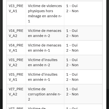
VI3_PRE
Victime de violences
1 - Oui
Newsletter
V_A1
physiques hors
2 - Non
ménage en année n-
Presse et rapports
1
VI4_PRE
Victime de menaces
1 - Oui
Marchés publics
V_A2
en année n-2
2 - Non
VI4_PRE
Victime de menaces
1 - Oui
Mentions légales
V_A1
en année n-1
2 - Non
Protection des données
VI5_PRE
Victime d'insultes
1 - Oui
personnelles
V_A2
en année n-2
2 - Non
VI5_PRE
Victime d'insultes
1 - Oui
Plan du site
V_A1
en année n-1
2 - Non
VI7_PRE
Victime de
1 - Oui
V_A2
corruption année n-
2 - Non
2
VI7_PRE
Victime de
1 - Oui