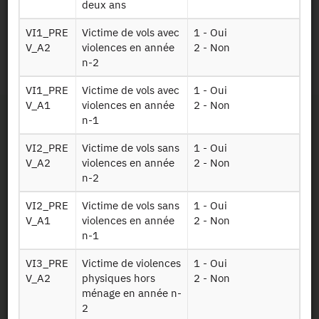
deux ans
VI1_PRE
Victime de vols avec
1 - Oui
Identifiant persistant
V_A2
violences en année
2 - Non
n-2
2021 :
https://doi.org/10.34724/CASD.7.4517.V1
VI1_PRE
Victime de vols avec
1 - Oui
V_A1
violences en année
2 - Non
n-1
VI2_PRE
Victime de vols sans
1 - Oui
V_A2
violences en année
2 - Non
n-2
Contact
VI2_PRE
Victime de vols sans
1 - Oui
V_A1
violences en année
2 - Non
Documents utiles
n-1
VI3_PRE
Victime de violences
1 - Oui
Recrutement
V_A2
physiques hors
2 - Non
ménage en année n-
Plan d’accès
2