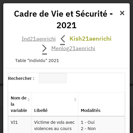
×
Cadre de Vie et Sécurité -
2021
Actualités
Projets
Données
Publications
Kish21aenrichi
Ind21aenrichi
Missions
Menlog21aenrichi
status.io
EN
|
FR
Table "individu" 2021
Rechercher :
>
ACCUEIL
PAGE PRODUIT
Nom de
la
variable
Libellé
Modalités
VI1
Victime de vols avec
1 - Oui
Dessin de fichier
violences au cours
2 - Non