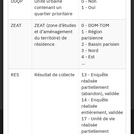
UUQP
Unité urbaine
0 - Non
contenant un
1 - Oui
Newsletter
quartier prioritaire
ZEAT
ZEAT (zone d’études
0 - DOM-TOM
Presse et rapports
et d’aménagement
1 - Région
du territoire) de
parisienne
Marchés publics
résidence
2 - Bassin parisien
3 - Nord
Mentions légales
4 - Est
...
Protection des données
RES
Résultat de collecte
13 - Enquête
personnelles
réalisée
partiellement
Plan du site
(abandon), validée
14 - Enquête
réalisée
entièrement, validée
17 - Unité de vie
réalisée
partiellement