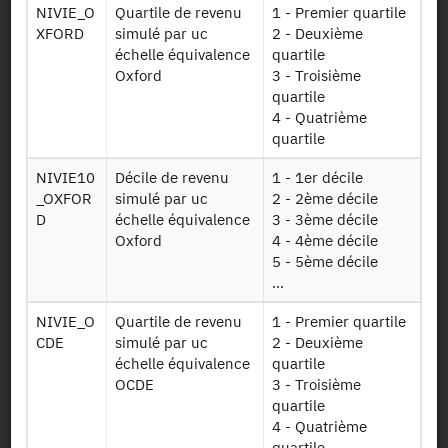
Identifiant persistant (DOI)
NIVIE_O
Quartile de revenu
1 - Premier quartile
XFORD
simulé par uc
2 - Deuxième
échelle équivalence
quartile
Oxford
3 - Troisième
quartile
Retour à la source
4 - Quatrième
quartile
CVS : Enquête de victimation -
NIVIE10
Décile de revenu
1 - 1er décile
Cadre de Vie et Sécurité - 2021
_OXFOR
simulé par uc
2 - 2ème décile
D
échelle équivalence
3 - 3ème décile
Autres produits :
2021
, 2020,
2019
,
2018
, 2017,
2016
,
Oxford
4 - 4ème décile
2015, 2014, 2013, 2012, 2011, 2010, 2009, 2008, 2007
5 - 5ème décile
+
...
NIVIE_O
Quartile de revenu
1 - Premier quartile
CDE
simulé par uc
2 - Deuxième
échelle équivalence
quartile
OCDE
3 - Troisième
quartile
Autorisation :
Comité du Secret Statistique
4 - Quatrième
quartile