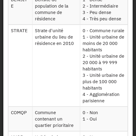
E
population de la
2 - Intermédiaire
commune de
3 - Peu dense
Identifiant persistant
résidence
4 - Très peu dense
2021 :
https://doi.org/10.34724/CASD.7.4517.V1
STRATE
Strate d'unité
0 - Commune rurale
urbaine du lieu de
1 - Unité urbaine de
résidence en 2010
moins de 20 000
habitants
2 - Unité urbaine de
20 000 à 99 999
habitants
3 - Unité urbaine de
plus de 100 000
Contact
habitants
4 - Agglomération
Documents utiles
parisienne
COMQP
Commune
0 - Non
Recrutement
contenant un
1 - Oui
quartier prioritaire
Plan d’accès