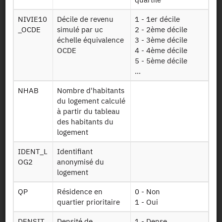
Mise à disposition :
12/08/2022
NIVIE10
Décile de revenu
1 - 1er décile
_OCDE
simulé par uc
2 - 2ème décile
échelle équivalence
3 - 3ème décile
Dessin de fichier
OCDE
4 - 4ème décile
5 - 5ème décile
...
Télécharger
NHAB
Nombre d'habitants
Données
du logement calculé
individuelles du
à partir du tableau
"tronc commun
des habitants du
Ind21aenrichi
des enquêtes
logement
auprès des
ménages" (TCM)
IDENT_L
Identifiant
2021
OG2
anonymisé du
logement
Table "individu"
Kish21aenrichi
2021
QP
Résidence en
0 - Non
quartier prioritaire
1 - Oui
Table "ménage"
Menlog21aenrichi
2021
DENSIT
Densité de
1 - Dense