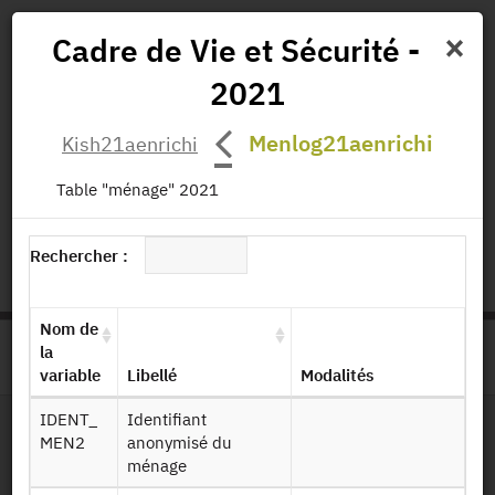
×
Cadre de Vie et Sécurité -
2021
Actualités
Projets
Données
Publications
Menlog21aenrichi
Kish21aenrichi
Missions
Table "ménage" 2021
status.io
EN
|
FR
Rechercher :
Nom de
la
>
ACCUEIL
PAGE PRODUIT
variable
Libellé
Modalités
IDENT_
Identifiant
MEN2
anonymisé du
Dessin de fichier
ménage