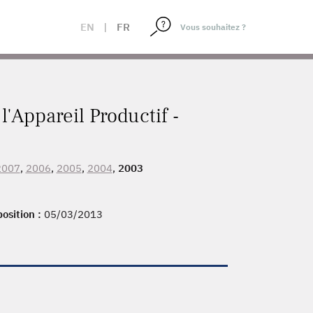
EN
|
FR
'Appareil Productif -
2007
,
2006
,
2005
,
2004
,
2003
position :
05/03/2013