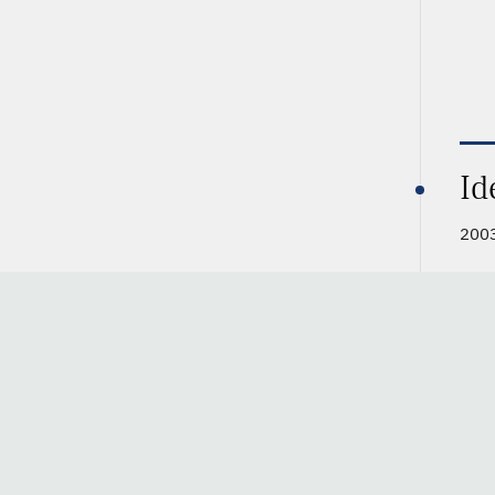
Id
2003