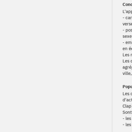
Conc
L'app
- ca
vers
- po
sexe,
- em
en é
Les 
Les 
agré
vill
Popu
Les 
d'ac
Clap
Sont
- le
- le