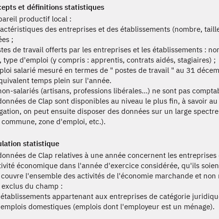
epts et définitions statistiques
areil productif local :
ractéristiques des entreprises et des établissements (nombre, taille
ées ;
stes de travail offerts par les entreprises et les établissements : 
 type d'emploi (y compris : apprentis, contrats aidés, stagiaires) ;
ploi salarié mesuré en termes de " postes de travail " au 31 décemb
quivalent temps plein sur l'année.
non-salariés (artisans, professions libérales...) ne sont pas comptab
données de Clap sont disponibles au niveau le plus fin, à savoir
gation, on peut ensuite disposer des données sur un large spectr
e, commune, zone d'emploi, etc.).
lation statistique
données de Clap relatives à une année concernent les entreprises 
tivité économique dans l'année d'exercice considérée, qu'ils soie
 couvre l'ensemble des activités de l'économie marchande et no
 exclus du champ :
s établissements appartenant aux entreprises de catégorie juridiq
s emplois domestiques (emplois dont l'employeur est un ménage).