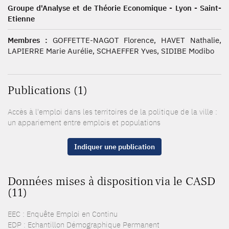
Groupe d'Analyse et de Théorie Economique - Lyon - Saint-
Etienne
Membres :
GOFFETTE-NAGOT Florence, HAVET Nathalie,
LAPIERRE Marie Aurélie, SCHAEFFER Yves, SIDIBE Modibo
Publications (1)
Accès à l'emploi dans les territoires de la politique de la ville :
un appariement entre emplois et populations
Indiquer une publication
Données mises à disposition via le CASD
(11)
EEC : Enquête Emploi en Continu
EDP : Echantillon Démographique Permanent