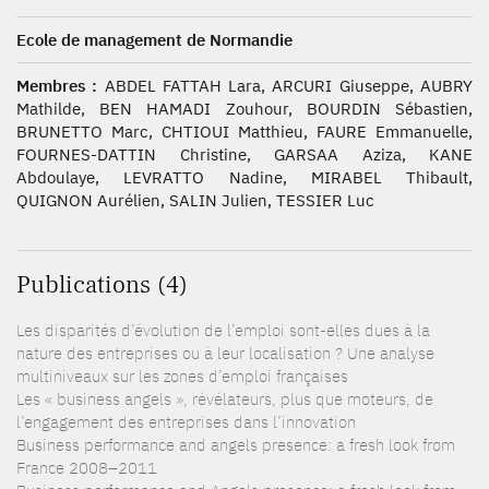
Ecole de management de Normandie
Membres :
ABDEL FATTAH Lara, ARCURI Giuseppe, AUBRY
Mathilde, BEN HAMADI Zouhour, BOURDIN Sébastien,
BRUNETTO Marc, CHTIOUI Matthieu, FAURE Emmanuelle,
FOURNES-DATTIN Christine, GARSAA Aziza, KANE
Abdoulaye, LEVRATTO Nadine, MIRABEL Thibault,
QUIGNON Aurélien, SALIN Julien, TESSIER Luc
Publications (4)
Les disparités d’évolution de l’emploi sont-elles dues à la
nature des entreprises ou à leur localisation ? Une analyse
multiniveaux sur les zones d’emploi françaises
Les « business angels », révélateurs, plus que moteurs, de
l’engagement des entreprises dans l’innovation
Business performance and angels presence: a fresh look from
France 2008–2011