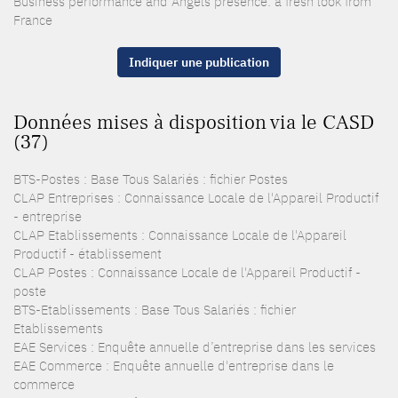
Business performance and Angels presence: a fresh look from
France
Indiquer une publication
Données mises à disposition via le CASD
(37)
BTS-Postes : Base Tous Salariés : fichier Postes
CLAP Entreprises : Connaissance Locale de l'Appareil Productif
- entreprise
CLAP Etablissements : Connaissance Locale de l'Appareil
Productif - établissement
CLAP Postes : Connaissance Locale de l'Appareil Productif -
poste
BTS-Etablissements : Base Tous Salariés : fichier
Etablissements
EAE Services : Enquête annuelle d’entreprise dans les services
EAE Commerce : Enquête annuelle d'entreprise dans le
commerce