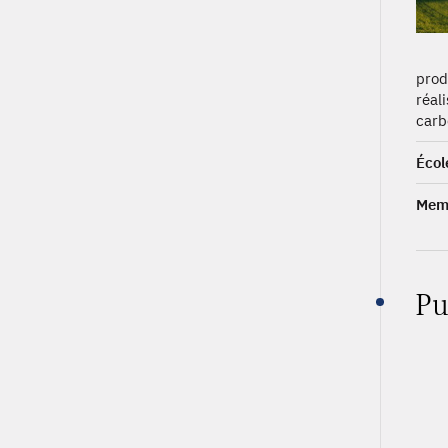
prod
réal
carb
Écol
Memb
Pu