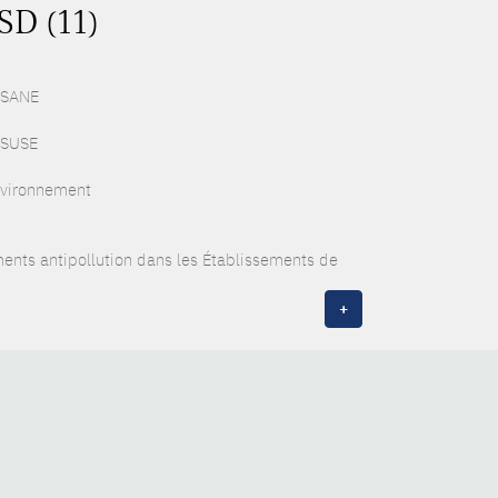
SD (11)
 ESANE
f SUSE
environnement
ents antipollution dans les Établissements de
+