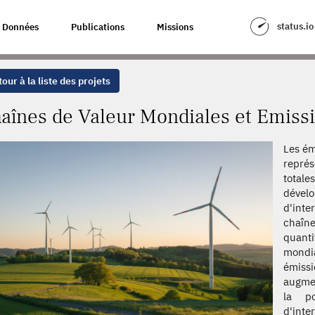
ES ET EMISSIONS DE CO2
status.io
Données
Publications
Missions
our à la liste des projets
aînes de Valeur Mondiales et Emiss
Les ém
repré
totale
dével
d'inte
chaîne
quant
mondia
émis
augmen
la po
d'int