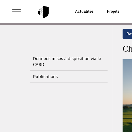
>
>
ACCUEIL
PROJETS
CHAÎNES DE VALEUR MONDIAL
Actualités
Projets
Ret
Ch
Données mises à disposition via le
CASD
Publications