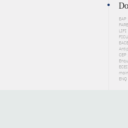
Do
EAP 
FARE 
LIFI 
FICUS
EACE
Anti
CEP 
Enqu
ECEI
moin
ENQ 