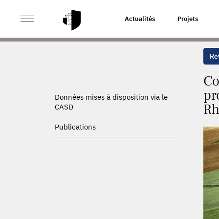
>
>
ACCUEIL
PROJETS
COMPRENDRE ET EXPLIQUER L
Actualités
Projets
Ret
Co
pr
Données mises à disposition via le
Rh
CASD
Publications