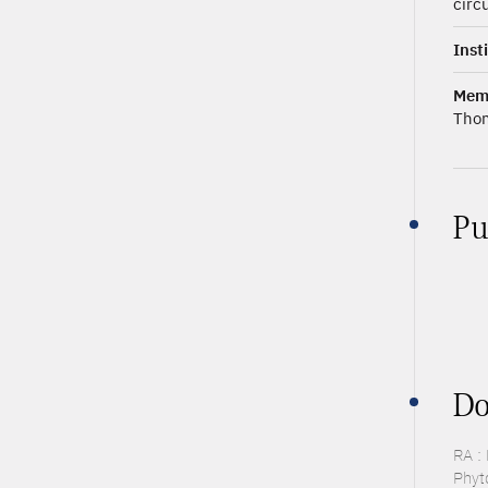
circ
Inst
Mem
Tho
Pu
Do
RA :
Phyto