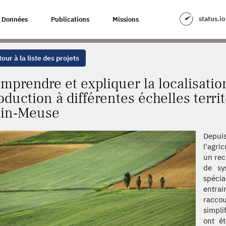
A LOCALISATION DES SYSTÈMES DE PRODUCTION À DIFFÉRENTES ÉCHELL
status.io
Données
Publications
Missions
our à la liste des projets
mprendre et expliquer la localisati
oduction à différentes échelles terri
in-Meuse
Depui
l'agri
un rec
de sy
spécia
entrai
raccou
simpli
ont ét