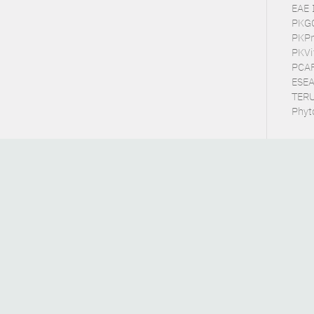
EAE 
PKGC
PKPra
PKVit
PCAF 
ESEA 
TERUT
Phyt