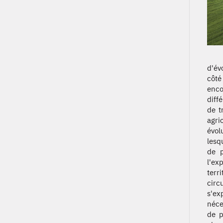
d'év
côté
enco
diff
de t
agri
évol
lesq
de p
l'ex
terr
circ
s'ex
néce
de p