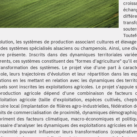
croiss
échang
diffé
transf
soute
Toute
olution, les systèmes de production associant cultures et élevag
 des systèmes spécialisés alsaciens ou champenois. Ainsi, une div
re présente. Inscrits dans des dynamiques territoriales vari
érents, ces systèmes constituent des "formes d'agriculture" qu'il 
ransformation des systèmes. Le projet vise d'une part à caract
cole, leurs trajectoires d'évolution et leur répartition dans les 
utions en les mettant en relation avec les dynamiques des territ
uels sont inscrites les exploitations agricoles. Le projet s'appuie
roduction agricole dépend d'une combinaison de facteurs q
ploitation agricole (taille d'exploitation, espèces cultivés, ch
itoire local (implantation de filières agro-industrielles, fédératio
uits de commercialisation de proximité, dynamiques démographiques
priment des facteurs climatique, macro-économiques et politiqu
ssaire d'analyser les dynamiques des exploitations agricoles en le
roximité pouvant influencer leurs transformations (coopératives 