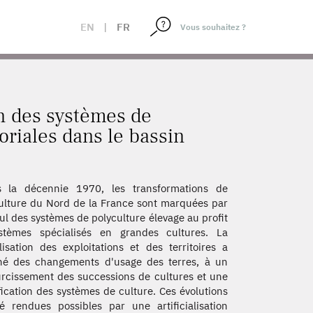
ES TERRITORIALES DANS LE BASSIN RHIN-MEUSE
EN
|
FR
on des systèmes de
toriales dans le bassin
s la décennie 1970, les transformations de
culture du Nord de la France sont marquées par
ul des systèmes de polyculture élevage au profit
stèmes spécialisés en grandes cultures. La
lisation des exploitations et des territoires a
né des changements d'usage des terres, à un
rcissement des successions de cultures et une
fication des systèmes de culture. Ces évolutions
é rendues possibles par une artificialisation