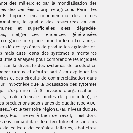
ante des milieux et par la mondialisation des
es des denrées d'origine agricole. Parmi les
rents impacts environnementaux dus à ces
ormations, la qualité des ressources en eau
rraines et superficielles s'est dégradée.
fois, malgré ces tendances généralisées
e ont gardé une place importante en Lorraine, à
ersité des systèmes de production agricoles est
ées mais aussi dans des systèmes alimentaires
est utile d'analyser pour comprendre les logiques
ériser la diversité des systèmes de production
espaces ruraux et d'autre part à en expliquer les
oires et des circuits de commercialisation dans
 sur l'hypothèse que la localisation des systèmes
ui s'expriment à 3 niveaux d'organisation :
eptels, main d'oeuvre, modes de production), le
n des productions sous signes de qualité type AOC,
...) et le territoire régional (au niveau duquel
es). Pour mener à bien ce travail, il est donc
s environnant dans leur territoire et le sacteurs
de collecte de céréales, laiteries, abattoires,