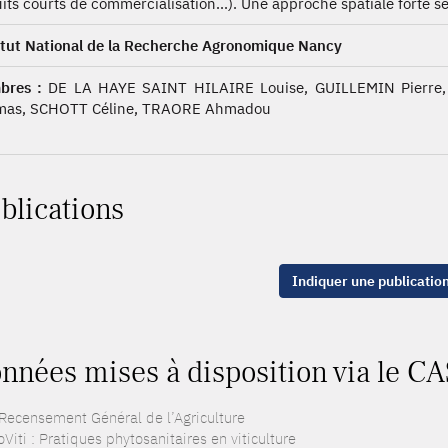
uits courts de commercialisation...). Une approche spatiale forte s
itut National de la Recherche Agronomique Nancy
bres :
DE LA HAYE SAINT HILAIRE Louise, GUILLEMIN Pierre
mas, SCHOTT Céline, TRAORE Ahmadou
blications
Indiquer une publicatio
nnées mises à disposition via le CA
 Recensement Général de l’Agriculture
Viti : Pratiques phytosanitaires en viticulture