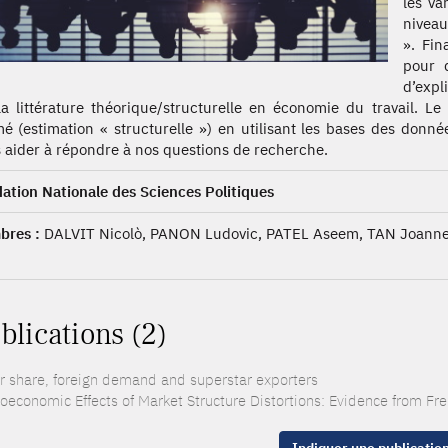
les va
nivea
». Fin
pour 
d’exp
la littérature théorique/structurelle en économie du travail. L
mé (estimation « structurelle ») en utilisant les bases des don
 aider à répondre à nos questions de recherche.
ation Nationale des Sciences Politiques
res :
DALVIT Nicolò, PANON Ludovic, PATEL Aseem, TAN Joann
blications (2)
r share, foreign demand and superstar exporters
oeconomic Effects of Market Structure Distortions: Evidence from Fre