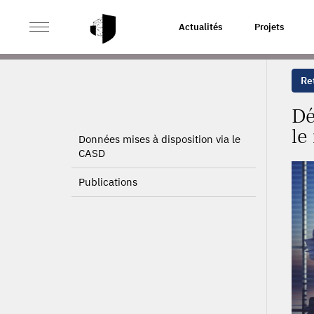
>
>
ACCUEIL
PROJETS
DÉCOMPOSITION DES INÉGALIT
Actualités
Projets
Ret
Dé
le
Données mises à disposition via le
CASD
Publications