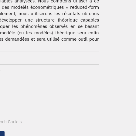
riables analysées. Nous comptons utiliser à ce
u des modelés économétriques « reduced-form
alement, nous utiliserons les résultats obtenus
développer une structure théorique capables
liquer les phénomènes observés en se basant
e modèle (ou les modèles) théorique sera enfin
nées demandées et sera utilisé comme outil pour
e
nch Cartels