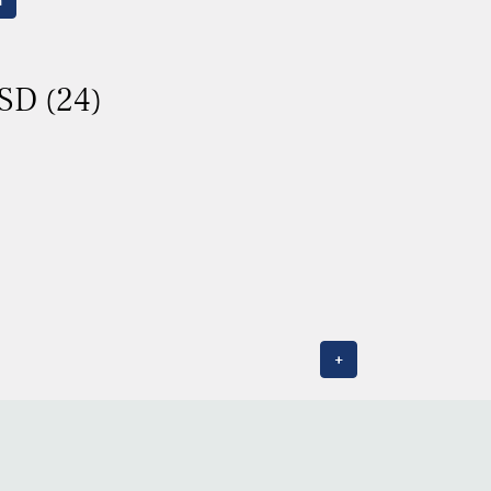
n
ASD (24)
+