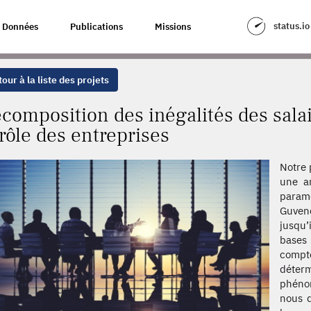
ÉS DES SALAIRES ET DE LEUR ÉVOLUTION : LE RÔLE DES ENTREPRISES
status.io
Données
Publications
Missions
our à la liste des projets
composition des inégalités des salair
 rôle des entreprises
Notre 
une an
paramé
Guven
jusqu’
bases
compto
déterm
phénom
nous d