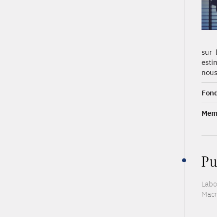
sur 
esti
nous
Fond
Memb
Pu
Labo
Macr