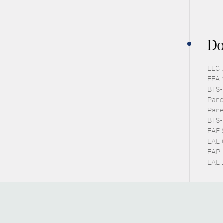
Do
EEC 
EEA 
BTS-P
Pane
Pane
BTS-
EAE 
EAE 
EAP 
EAE I