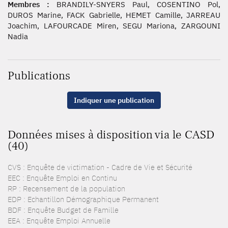
Membres :
BRANDILY-SNYERS Paul, COSENTINO Pol,
DUROS Marine, FACK Gabrielle, HEMET Camille, JARREAU
Joachim, LAFOURCADE Miren, SEGU Mariona, ZARGOUNI
Nadia
Publications
Indiquer une publication
Données mises à disposition via le CASD
(40)
CVS : Enquête de victimation - Cadre de Vie et Sécurité
EEC : Enquête Emploi en Continu
RP : Recensement de la population
EDP : Echantillon Démographique Permanent
BDF : Enquête Budget de Famille
EEA : Enquête Emploi Annuelle