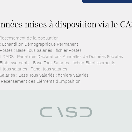
nnées mises à disposition via le CA
 Recensement de la population
: Echantillon Démographique Permanent
ostes : Base Tous Salariés : fichier Postes
l DADS : Panel des Déclarations Annuelles de Données Sociales
Etablissements : Base Tous Salariés : fichier Etablissements
 tous salariés : Panel tous salariés
alariés : Base Tous Salariés : fichiers Salariés
: Recensement des Éléments d'Imposition