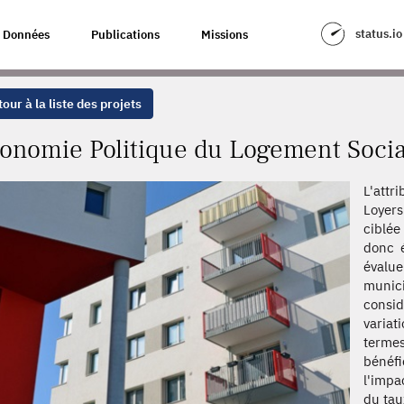
EMENT SOCIAL EN FRANCE
status.io
Données
Publications
Missions
our à la liste des projets
onomie Politique du Logement Socia
L'attr
Loyer
ciblée
donc é
évalue
munic
consid
variat
terme
bénéfi
l'impa
du tau