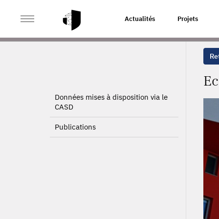
>
>
ACCUEIL
PROJETS
ECONOMIE POLITIQUE DU LOG
Actualités
Projets
Ret
Ec
Données mises à disposition via le
CASD
Publications