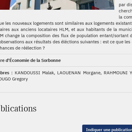
par di
cherch
la com
ue les nouveaux logements sont similaires aux logements existant
laires aux anciens locataires HLM, et aux habitants de la munic
M change la composition des flux de population entant/sortant 
observations aux résultats des éléctions suivantes : est ce que l
chances de réélection ?
re d'Économie de la Sorbonne
bres :
KANDOUSSI Malak, LAOUENAN Morgane, RAHMOUNI Yan
DUGO Gregory
blications
Indiquer une publicatio