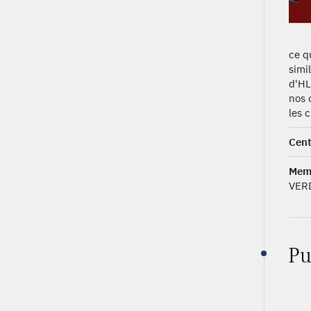
ce q
simi
d'HL
nos 
les 
Cent
Mem
VER
Pu