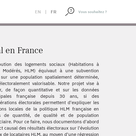
EN
|
FR
l en France
ibution des logements sociaux (Habitations à
s Modérés, HLM) équivaut à une subvention
 sur une population spatialement déterminée,
lectoralement valorisable. Notre projet vise à
r, de façon quantitative et sur les données
ipales française depuis 30 ans, si des
érations électorales permettent d'expliquer les
ions locales de la politique HLM française en
s de quantité, de qualité et de population
ciaire. Pour ce faire, nous documentons d'abord
ct causal des résultats électoraux sur l'évolution
x de locataires HLM, au moyen d'une régression