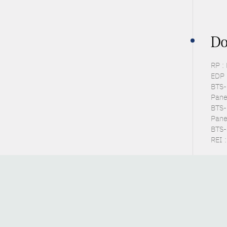
Do
RP :
EDP 
BTS-P
Pane
BTS-
Panel
BTS-S
REI 