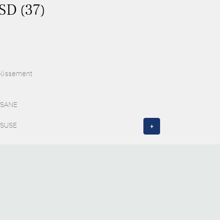
ASD (37)
blissement
 ESANE
f SUSE
+