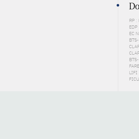
Do
RP :
EDP 
EC N
BTS-P
CLAP
CLAP
BTS-
FARE 
LIFI 
FICUS