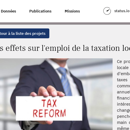
LA TAXATION LOCALE
status.io
Données
Publications
Missions
our à la liste des projets
s effets sur l'emploi de la taxation lo
Ce pro
local
d'emba
taxes
commu
annue
financ
intére
chang
pench
main d
même 