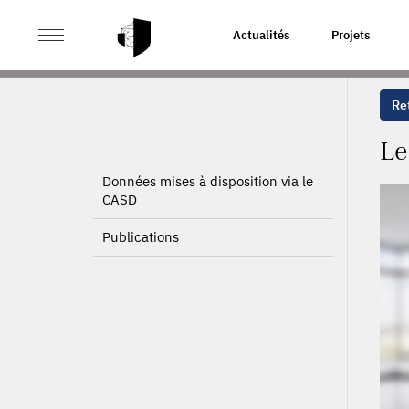
>
>
ACCUEIL
PROJETS
LES EFFETS SUR L'EMPLOI DE 
Actualités
Projets
Ret
Le
Données mises à disposition via le
CASD
Publications