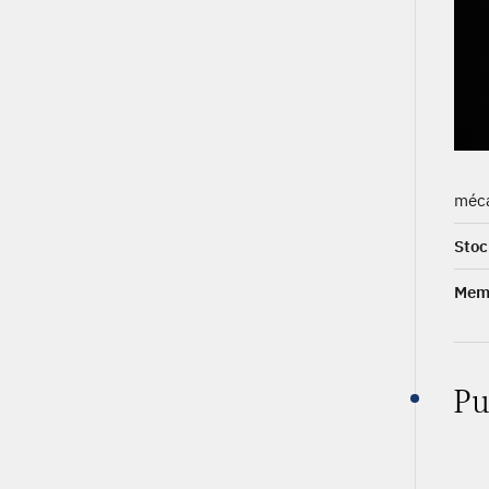
méca
Stoc
Memb
Pu