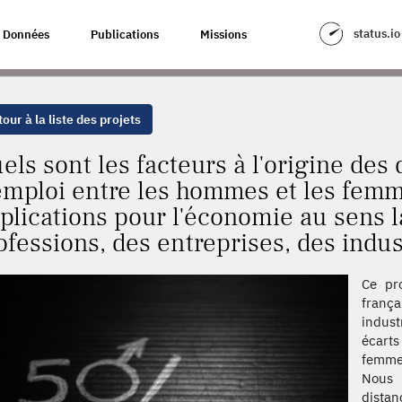
L'ORIGINE DES DIFFÉRENCES DE SALAIRES ET D'EMPLOI ENTRE LES HOM
status.io
Données
Publications
Missions
SSIONS, DES ENTREPRISES, DES INDUSTRIES ET DES LIEUX.
our à la liste des projets
els sont les facteurs à l'origine des 
emploi entre les hommes et les femm
plications pour l'économie au sens l
ofessions, des entreprises, des indust
Ce pro
frança
indust
écart
femmes
Nous 
distan