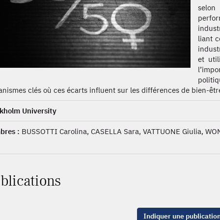
selon
perfo
indus
liant 
indust
et ut
l’imp
polit
nismes clés où ces écarts influent sur les différences de bien-ê
kholm University
res :
BUSSOTTI Carolina, CASELLA Sara, VATTUONE Giulia, WO
blications
Indiquer une publicatio