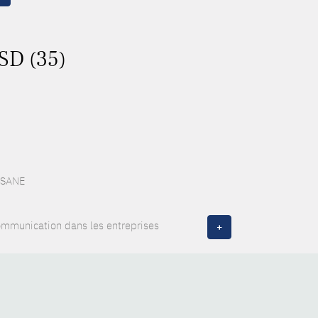
ASD (35)
 ESANE
communication dans les entreprises
+