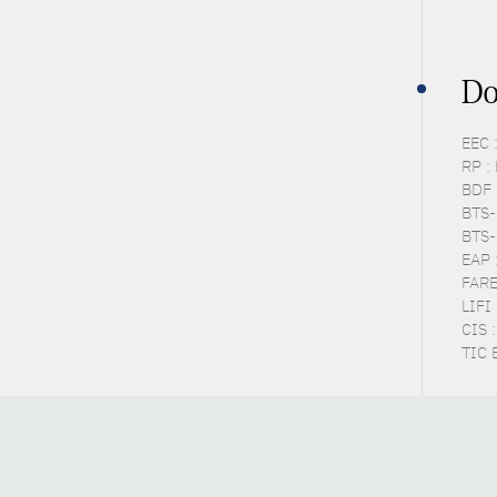
Do
EEC 
RP :
BDF 
BTS-P
BTS-
EAP 
FARE 
LIFI 
CIS 
TIC 