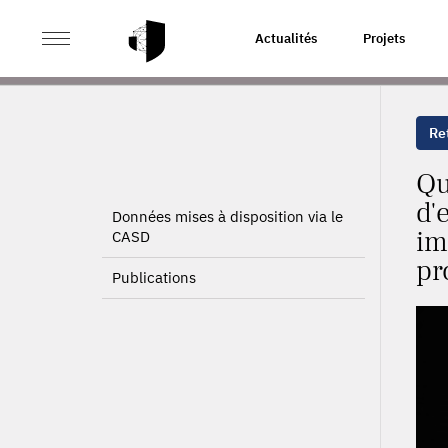
>
>
ACCUEIL
PROJETS
QUELS SONT LES FACTEURS À 
Actualités
Projets
POUR L'ÉCONOMIE AU SENS LARGE ? LE RÔLE DES PROFE
Ret
Qu
d'
Données mises à disposition via le
im
CASD
pr
Publications