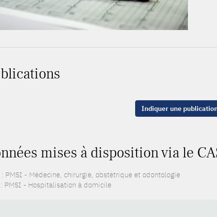
blications
Indiquer une publicatio
nnées mises à disposition via le CA
: PMSI - Médecine, chirurgie, obstétrique et odontologie
: PMSI - Hospitalisation à domicile