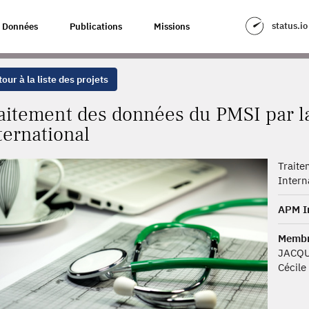
 PMSI PAR LA SOCIÉTÉ APM INTERNATIONAL
status.io
Données
Publications
Missions
our à la liste des projets
aitement des données du PMSI par l
ternational
Traite
Intern
APM In
Membr
JACQU
Cécile