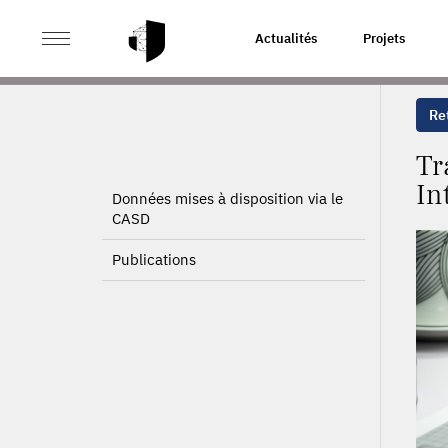
>
>
ACCUEIL
PROJETS
TRAITEMENT DES DONNÉES DU
Actualités
Projets
Ret
Tr
In
Données mises à disposition via le
CASD
Publications