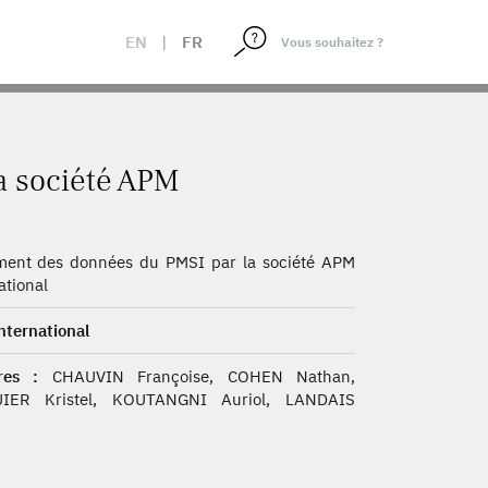
EN
|
FR
a société APM
ment des données du PMSI par la société APM
ational
ternational
es :
CHAUVIN Françoise, COHEN Nathan,
IER Kristel, KOUTANGNI Auriol, LANDAIS