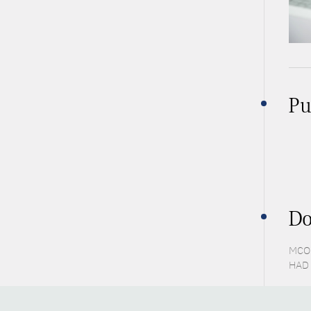
Pu
Do
MCO 
HAD 