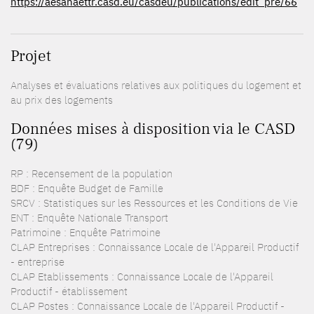
https://aesahaettr.casd.eu/casdeu/publications/edit_pre/66
Projet
Analyses et évaluations relatives aux politiques du logement et
au prix des logements
Données mises à disposition via le CASD
(79)
RP : Recensement de la population
BDF : Enquête Budget de Famille
SRCV : Statistiques sur les Ressources et les Conditions de Vie
ENT : Enquête Nationale Transport
Patrimoine : Enquête Patrimoine
CLAP Entreprises : Connaissance Locale de l'Appareil Productif
- entreprise
CLAP Etablissements : Connaissance Locale de l'Appareil
Productif - établissement
CLAP Postes : Connaissance Locale de l'Appareil Productif -