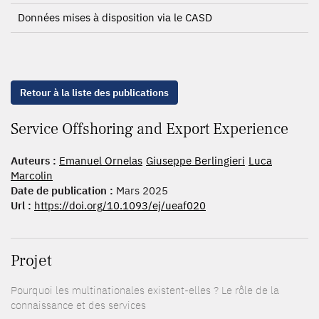
Données mises à disposition via le CASD
Retour à la liste des publications
Service Offshoring and Export Experience
Auteurs :
Emanuel Ornelas
Giuseppe Berlingieri
Luca
Marcolin
Date de publication :
Mars 2025
Url :
https://doi.org/10.1093/ej/ueaf020
Projet
Pourquoi les multinationales existent-elles ? Le rôle de la
connaissance et des services