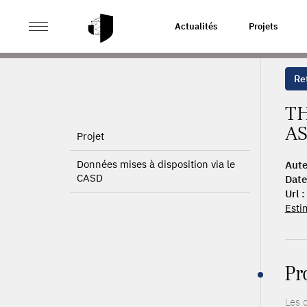
>
>
ACCUEIL
PUBLICATIONS
THE HITCHHIKER’S GUID
Actualités
Projets
Ret
TH
AS
Projet
Données mises à disposition via le
Aute
CASD
Date
Url :
Esti
Pr
Les 