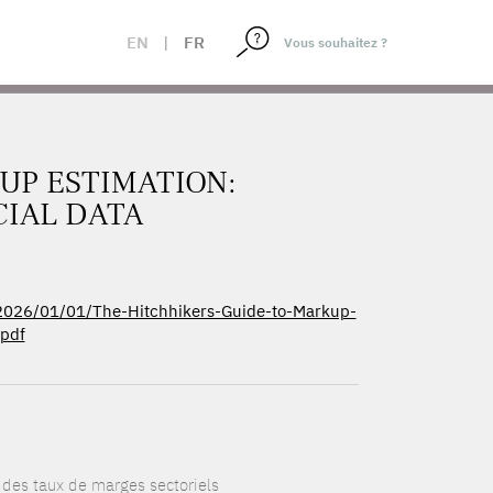
A
EN
|
FR
UP ESTIMATION:
CIAL DATA
/2026/01/01/The-Hitchhikers-Guide-to-Markup-
.pdf
 des taux de marges sectoriels