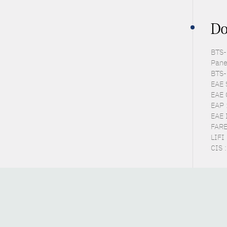
Do
BTS-P
Pane
BTS-
EAE 
EAE 
EAP 
EAE I
FARE 
LIFI 
CIS 