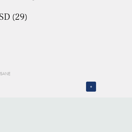
ASD (29)
 ESANE
+