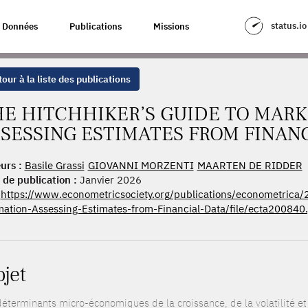
E TO MARKUP ESTIMATION: ASSESSING ESTIMATES FROM FINANCIAL DAT
status.io
Données
Publications
Missions
our à la liste des publications
E HITCHHIKER’S GUIDE TO MARK
SESSING ESTIMATES FROM FINAN
urs :
Basile Grassi
GIOVANNI MORZENTI
MAARTEN DE RIDDER
 de publication :
Janvier 2026
https://www.econometricsociety.org/publications/econometrica
mation-Assessing-Estimates-from-Financial-Data/file/ecta200840
ojet
déterminants micro-économiques de la croissance, de la volatilité et