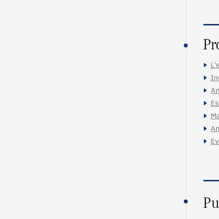
Pr
L'
In
An
Es
Ma
An
Ev
Pu