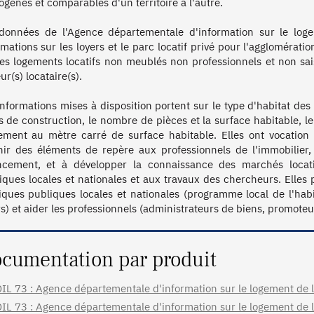
gènes et comparables d'un territoire à l'autre.

données de l'Agence départementale d'information sur le loge
rmations sur les loyers et le parc locatif privé pour l'agglomérati
les logements locatifs non meublés non professionnels et non sai
ur(s) locataire(s). 

informations mises à disposition portent sur le type d'habitat des l
s de construction, le nombre de pièces et la surface habitable, l
ement au mètre carré de surface habitable. Elles ont vocation à é
nir des éléments de repère aux professionnels de l'immobilier,
ncement, et à développer la connaissance des marchés locatifs 
iques locales et nationales et aux travaux des chercheurs. Elles 
tiques publiques locales et nationales (programme local de l'ha
rs) et aider les professionnels (administrateurs de biens, promoteur
cumentation par produit
IL 73 : Agence départementale d'information sur le logement de la
IL 73 : Agence départementale d'information sur le logement de la