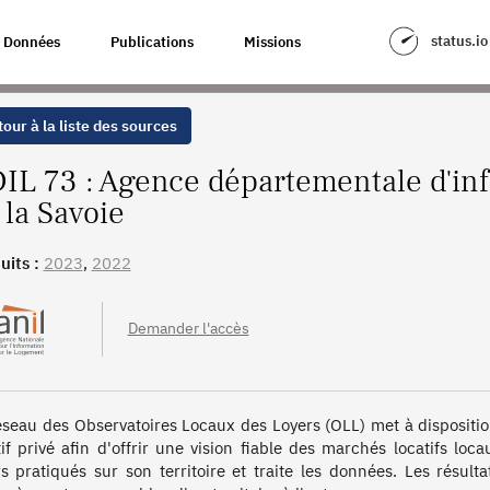
INFORMATION SUR LE LOGEMENT DE LA SAVOIE
status.io
Données
Publications
Missions
our à la liste des sources
IL 73 : Agence départementale d'inf
 la Savoie
uits :
2023
,
2022
Demander l'accès
éseau des Observatoires Locaux des Loyers (OLL) met à disposition
tif privé afin d'offrir une vision fiable des marchés locatifs loc
rs pratiqués sur son territoire et traite les données. Les résult