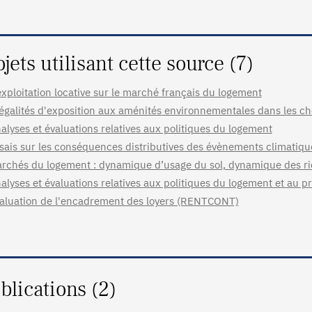
ojets utilisant cette source (7)
exploitation locative sur le marché français du logement
égalités d'exposition aux aménités environnementales dans les choi
alyses et évaluations relatives aux politiques du logement
sais sur les conséquences distributives des évènements climatiq
rchés du logement : dynamique d’usage du sol, dynamique des ri
alyses et évaluations relatives aux politiques du logement et au p
aluation de l'encadrement des loyers (RENTCONT)
blications (2)