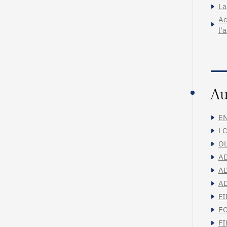
La
Ac
l'
Au
EN
LC
OL
AD
AD
AD
FI
EC
FI