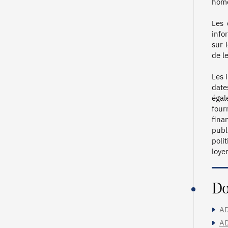
homo
Les 
info
sur 
de le
Les 
date
égal
four
fina
publ
poli
loye
Do
AD
AD