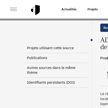
>
>
ACCUEIL
SOURCES
AGENCE DÉPARTEMENTALE D'
Actualités
Projets
Ret
AD
de
Projets utilisant cette source
Publications
Prod
Autres sources dans le même
thème
Identifiants persistants (DOI)
Le r
loca
loye