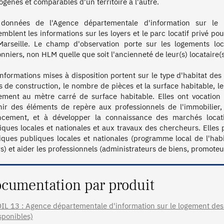
gènes et comparables d'un territoire à l'autre.

données de l'Agence départementale d'information sur le
emblent les informations sur les loyers et le parc locatif privé pou
Marseille. Le champ d'observation porte sur les logements lo
onniers, non HLM quelle que soit l'ancienneté de leur(s) locataire(s)
informations mises à disposition portent sur le type d'habitat des l
s de construction, le nombre de pièces et la surface habitable, l
ement au mètre carré de surface habitable. Elles ont vocation à é
nir des éléments de repère aux professionnels de l'immobilier,
ncement, et à développer la connaissance des marchés locatifs 
iques locales et nationales et aux travaux des chercheurs. Elles 
tiques publiques locales et nationales (programme local de l'ha
cumentation par produit
IL 13 : Agence départementale d'information sur le logement des
sponibles)