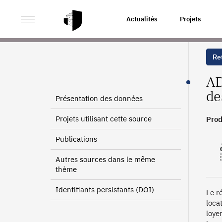
>
>
ACCUEIL
SOURCES
AGENCE DÉPARTEMENTALE D'
Actualités
Projets
Ret
AD
de
Présentation des données
Projets utilisant cette source
Prod
Publications
Autres sources dans le même
thème
Identifiants persistants (DOI)
Le r
loca
loye