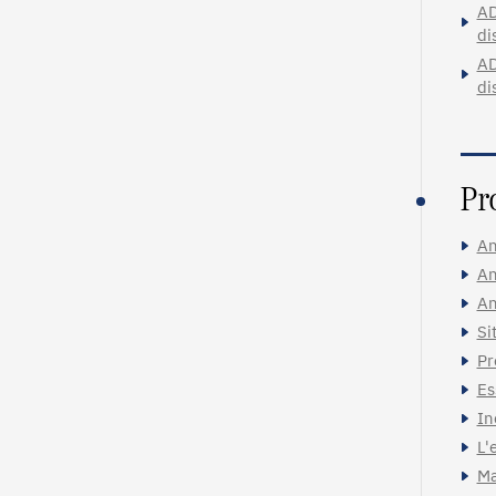
AD
di
AD
di
Pr
An
An
An
Si
Pr
Es
In
L'
Ma