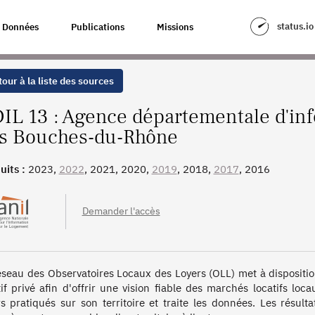
INFORMATION SUR LE LOGEMENT DES BOUCHES-DU-RHÔNE
status.io
Données
Publications
Missions
our à la liste des sources
IL 13 : Agence départementale d'inf
s Bouches-du-Rhône
uits :
2023,
2022
, 2021, 2020,
2019
, 2018,
2017
, 2016
Demander l'accès
éseau des Observatoires Locaux des Loyers (OLL) met à disposition
tif privé afin d'offrir une vision fiable des marchés locatifs loc
rs pratiqués sur son territoire et traite les données. Les résult