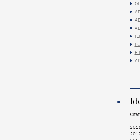
OL
AD
AD
AD
FI
EC
FI
AD
Id
Cita
2016
2017