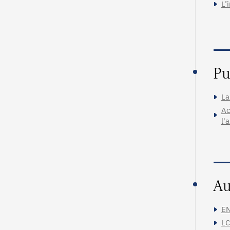
L’
Pu
La
Ac
l'
Au
EN
LC