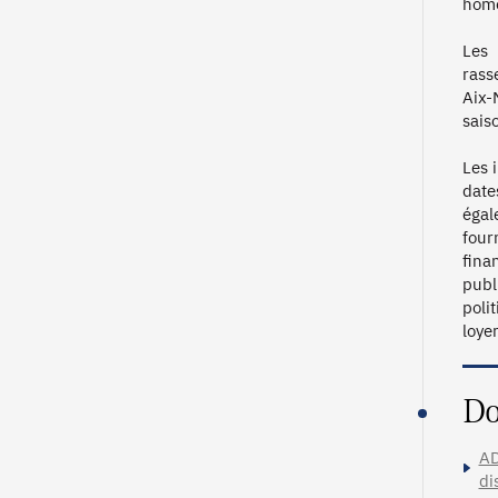
homo
Les 
rass
Aix-
sais
Les 
date
égal
four
fina
publ
poli
Do
AD
di