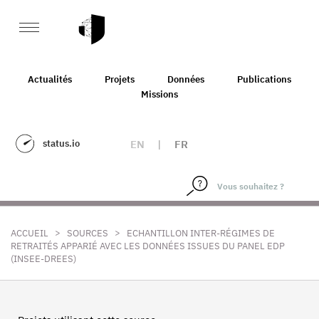
Actualités
Projets
Données
Publications
Missions
status.io
EN
|
FR
>
>
ACCUEIL
SOURCES
ECHANTILLON INTER-RÉGIMES DE
RETRAITÉS APPARIÉ AVEC LES DONNÉES ISSUES DU PANEL EDP
(INSEE-DREES)