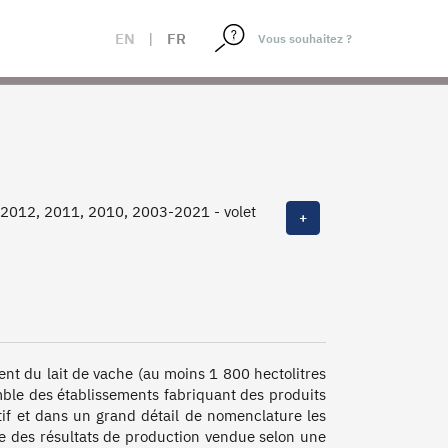
EN
|
FR
 2012, 2011, 2010, 2003-2021 - volet
+
014, 1995-2001, 1968-1994
ent du lait de vache (au moins 1 800 hectolitres 
emble des établissements fabriquant des produits 
stif et dans un grand détail de nomenclature les 
que des résultats de production vendue selon une 