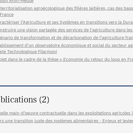
ssin Rhin-Meuse
territorialisation agroécologique des filières laitières, cas des ba
 France
ractériser l’Agriculture et ses Systèmes en transitions vers la Dura
nstruire une vision partagée des services de l'agriculture dans les 
énario de transformation et de décarbonation de l’agriculture fra
ablissement d'un observatoire économique et social du secteur ag
xte Technologique Filarmoni
ojet dans le cadre de la thèse « Economie du retour du loup en Fr
blications (2)
elle main-d’oeuvre contractuelle dans les exploitations agricoles 
rs une transition juste des systèmes alimentaires - Enjeux et levie