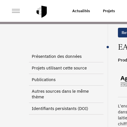
>
>
ACCUEIL
SOURCES
ENQUÊTE ANNUELLE LAITIÈR
Actualités
Projets
Ret
EA
Présentation des données
Prod
PROD
Projets utilisant cette source
Publications
Autres sources dans le même
thème
L'en
Identifiants persistants (DOI)
dans
lait
chif