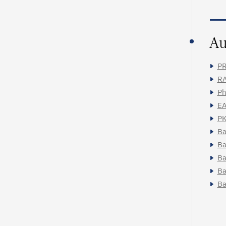
Au
PR
RA
Ph
EA
PK
Ba
Ba
Ba
Ba
Ba