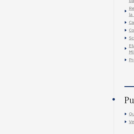
ba
Re
la
Ca
Co
Sc
Et
Mi
Pr
Pu
Qu
Ve