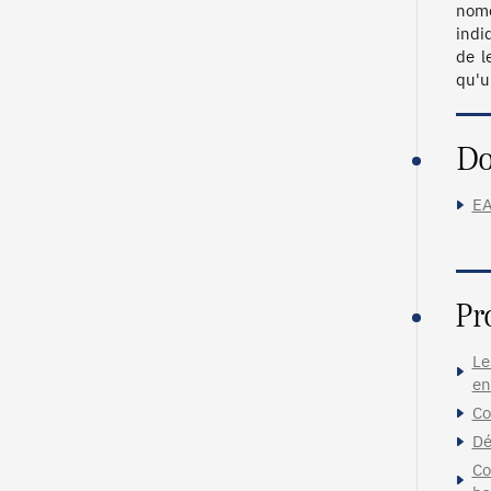
nome
indi
de l
Do
EA
Pr
Le
en
Co
Dé
Co