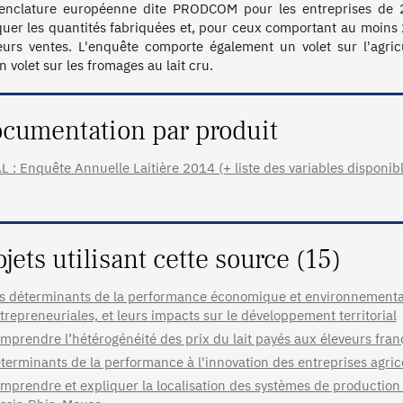
nclature européenne dite PRODCOM pour les entreprises de 20 
quer les quantités fabriquées et, pour ceux comportant au moins 2
eurs ventes. L'enquête comporte également un volet sur l'agricult
cumentation par produit
L : Enquête Annuelle Laitière 2014 (+ liste des variables disponib
ojets utilisant cette source (15)
s déterminants de la performance économique et environnementale 
trepreneuriales, et leurs impacts sur le développement territorial
mprendre l’hétérogénéité des prix du lait payés aux éleveurs fran
terminants de la performance à l'innovation des entreprises agri
mprendre et expliquer la localisation des systèmes de production à 