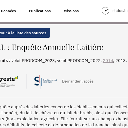
E
status.io
Données
Publications
Missions
our à la liste des sources
L : Enquête Annuelle Laitière
uits :
volet PRODCOM_2023, volet PRODCOM_2022,
2014
, 2013,
COM, 2001-2023, 2001-2021, 2001-2019, 2001-2018, 2001-2
Demander l'accès
quête auprès des laiteries concerne les établissements qui collect
 l'année), du lait de chèvre ou du lait de brebis, ainsi que l'ens
iers (hors exploitation agricole). Elle fournit sur un champ exhau
fres définitifs de collecte et de production de la branche, ainsi 